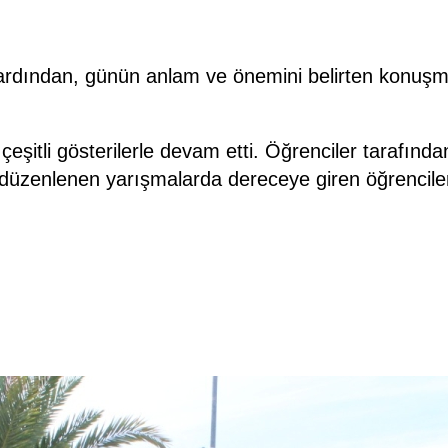
ın ardından, günün anlam ve önemini belirten kon
çeşitli gösterilerle devam etti. Öğrenciler tarafınd
zenlenen yarışmalarda dereceye giren öğrencilere 