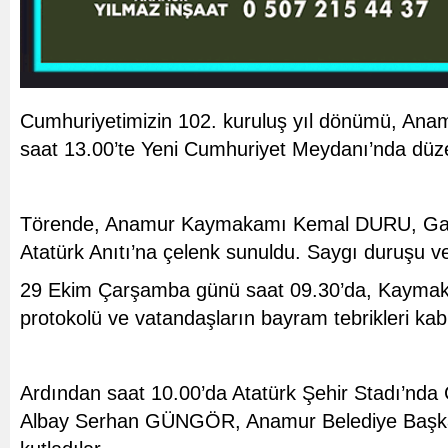
Cumhuriyetimizin 102. kuruluş yıl dönümü, Anam
saat 13.00’te Yeni Cumhuriyet Meydanı’nda düze
Törende, Anamur Kaymakamı Kemal DURU, Gar
Atatürk Anıtı’na çelenk sunuldu. Saygı duruşu ve
29 Ekim Çarşamba günü saat 09.30’da, Kaymaka
protokolü ve vatandaşların bayram tebrikleri kabu
Ardından saat 10.00’da Atatürk Şehir Stadı’n
Albay Serhan GÜNGÖR, Anamur Belediye Başkan