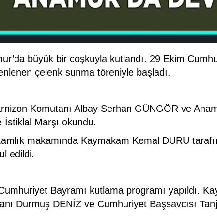
ur’da büyük bir coşkuyla kutlandı. 29 Ekim Cumhu
nlenen çelenk sunma töreniyle başladı.
nizon Komutanı Albay Serhan GÜNGÖR ve Anamur
 İstiklal Marşı okundu.
mlık makamında Kaymakam Kemal DURU tarafından t
l edildi.
da Cumhuriyet Bayramı kutlama programı yapıldı
ı Durmuş DENİZ ve Cumhuriyet Başsavcısı Tanju Ç