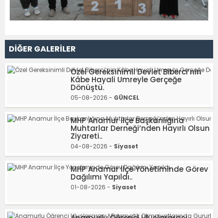
DİĞER GALERİLER
Özel Gereksinimli Devlet Biberci’nin
Kâbe Hayali Umreyle Gerçeğe
Dönüştü.
05-08-2026 -
GÜNCEL
MHP Anamur İlçe Başkanlığına
Muhtarlar Derneği’nden Hayırlı Olsun
Ziyareti..
04-08-2026 -
Siyaset
MHP Anamur İlçe Yönetiminde Görev
Dağılımı Yapıldı..
01-08-2026 -
Siyaset
Anamurlu Öğrenci Uluslararası