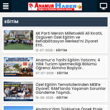
EĞİTİM
AK Parti Mersin Milletvekili Ali Kıratlı,
Özgüven Özel Eğitim ve
Rehabilitasyon Merkezi’ni Ziyaret
Etti..
12-07-2026 -
EĞİTİM
Anamur’a Tarihi Eğitim Yatırımı: 4
Yıllık Turizm İşletmeciliği Bölümü
Öğrenci Alımına Başlıyor..
07-07-2026 -
EĞİTİM
Özel Eğitim Temsilcilerinden MEB’e
Ziyaret: RAM’larda Yaşanan Sorunlar
Gündeme Taşındı..
19-06-2026 -
EĞİTİM
Anamur’dan Türkiye’ye Örnek Proje: