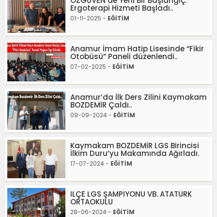
ÖZGÜVEN’de Yeni Bir Başlangıç:
Ergoterapi Hizmeti Başladı..
01-11-2025 -
EĞİTİM
Anamur İmam Hatip Lisesinde “Fikir
Otobüsü” Paneli düzenlendi..
07-02-2025 -
EĞİTİM
Anamur’da İlk Ders Zilini Kaymakam
BOZDEMİR Çaldı..
09-09-2024 -
EĞİTİM
Kaymakam BOZDEMİR LGS Birincisi
İlkim Duru’yu Makamında Ağırladı.
17-07-2024 -
EĞİTİM
ILÇE LGS ŞAMPIYONU VB. ATATURK
ORTAOKULU
28-06-2024 -
EĞİTİM