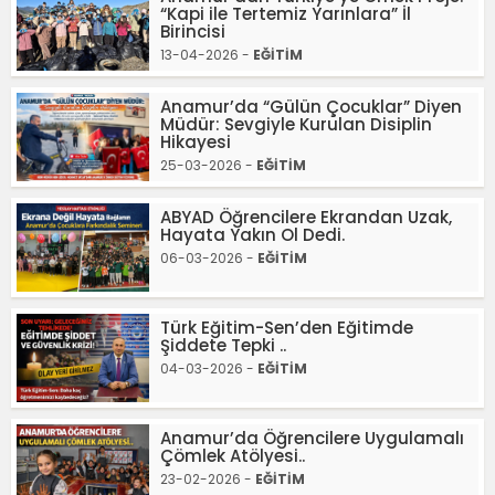
“Kapi ile Tertemiz Yarınlara” İl
Birincisi
13-04-2026 -
EĞİTİM
Anamur’da “Gülün Çocuklar” Diyen
Müdür: Sevgiyle Kurulan Disiplin
Hikayesi
25-03-2026 -
EĞİTİM
ABYAD Öğrencilere Ekrandan Uzak,
Hayata Yakın Ol Dedi.
06-03-2026 -
EĞİTİM
Türk Eğitim-Sen’den Eğitimde
Şiddete Tepki ..
04-03-2026 -
EĞİTİM
Anamur’da Öğrencilere Uygulamalı
Çömlek Atölyesi..
23-02-2026 -
EĞİTİM