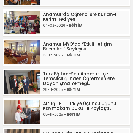
Anamur’da Öğrencilere Kur’an-I
Kerim Hediyesi..
04-02-2026 -
EĞİTİM
Anamur MYO’da “Etkili İletişim
Becerileri” Söyleşisi..
18-12-2025 -
EĞİTİM
Türk Eğitim-Sen Anamur İlçe
Temsilciliği’nden Öğretmenlere
Dayanışma Yemeği..
29-11-2025 -
EĞİTİM
Altuğ TEL, Türkiye Üçüncülüğünü
Kaymakam DURU ile Paylaştı..
05-11-2025 -
EĞİTİM