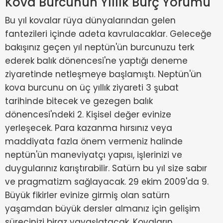
Kova Burcunun Yıllık Burç Yorumu
Bu yıl kovalar rüya dünyalarından gelen
fantezileri içinde adeta kavrulacaklar. Geleceğe
bakışınız geçen yıl neptün'ün burcunuzu terk
ederek balık dönencesi'ne yaptığı deneme
ziyaretinde netleşmeye başlamıştı. Neptün'ün
kova burcunu on üç yıllık ziyareti 3 şubat
tarihinde bitecek ve gezegen balık
dönencesi'ndeki 2. Kişisel değer evinize
yerleşecek. Para kazanma hırsınız veya
maddiyata fazla önem vermeniz halinde
neptün'ün maneviyatçı yapısı, işlerinizi ve
duygularınız karıştırabilir. Satürn bu yıl size sabır
ve pragmatizm sağlayacak. 29 ekim 2009'da 9.
Büyük fikirler evinize girmiş olan satürn
yaşamdan büyük dersler almanız için gelişim
sürecinizi biraz yavaşlatacak. Kovaların