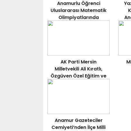
Anamurlu Öğrenci
Ya
Uluslararası Matematik
K
Olimpiyatlarında
An
Gururlandırdı.
Do
AK Parti Mersin
M
Milletvekili Ali Kıratlı,
Özgüven Özel Eğitim ve
Rehabilitasyon
Merkezi’ni Ziyaret Etti..
Anamur Gazeteciler
Cemiyeti’nden İlçe Milli