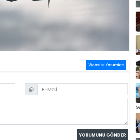
Website Yorumları
Email
@
GE