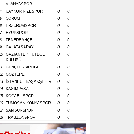
ALANYASPOR
4
ÇAYKUR RİZESPOR
0
0
5
ÇORUM
0
0
6
ERZURUMSPOR
0
0
7
EYÜPSPOR
0
0
8
FENERBAHÇE
0
0
9
GALATASARAY
0
0
10
GAZİANTEP FUTBOL
0
0
KULÜBÜ
11
GENÇLERBİRLİĞİ
0
0
12
GÖZTEPE
0
0
13
İSTANBUL BAŞAKŞEHİR
0
0
14
KASIMPAŞA
0
0
15
KOCAELİSPOR
0
0
16
TÜMOSAN KONYASPOR
0
0
17
SAMSUNSPOR
0
0
18
TRABZONSPOR
0
0