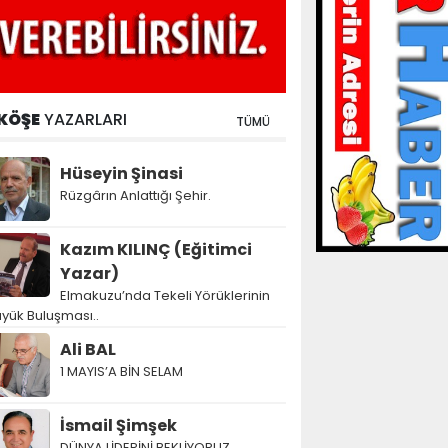
KÖŞE
YAZARLARI
TÜMÜ
Hüseyin Şinasi
Rüzgârın Anlattığı Şehir.
Kazım KILINÇ (Eğitimci
Yazar)
Elmakuzu’nda Tekeli Yörüklerinin
yük Buluşması..
Ali BAL
1 MAYIS’A BİN SELAM
İsmail Şimşek
DÜNYA LİDERİNİ BEKLİYORUZ…