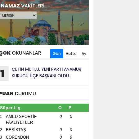
NAMAZ
VAKİTLERİ
ÇOK
OKUNANLAR
Gün
Hafta
Ay
ÇETİN MUTLU, YENİ PARTİ ANAMUR
1
KURUCU İLÇE BAŞKANI OLDU..
PUAN
DURUMU
Süper Lig
O
P
1
AMED SPORTİF
0
0
FAALİYETLER
2
BEŞİKTAŞ
0
0
3
CORENDON
0
0