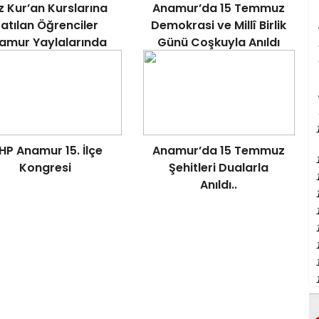
z Kur’an Kurslarına
Anamur’da 15 Temmuz
atılan Öğrenciler
Demokrasi ve Millî Birlik
amur Yaylalarında
Günü Coşkuyla Anıldı
ğayla İç İçe Eğitim
Görüyor
HP Anamur 15. İlçe
Anamur’da 15 Temmuz
Kongresi
Şehitleri Dualarla
Anıldı..