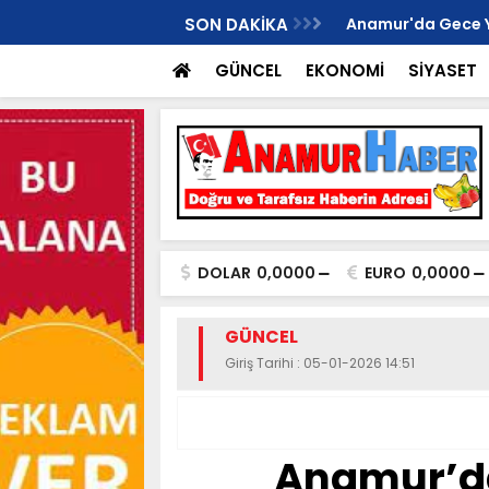
İ ANAMUR KURUCU İLÇE BAŞKANI OLDU..
SON DAKİKA
Anamur'da Gece Yaş
GÜNCEL
EKONOMİ
SİYASET
DOLAR
0,0000
EURO
0,0000
GÜNCEL
Giriş Tarihi : 05-01-2026 14:51
Anamur’da