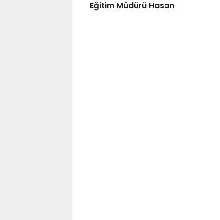
Eğitim Müdürü Hasan
Doğan’a Hayırlı Olsun
Ziyareti..