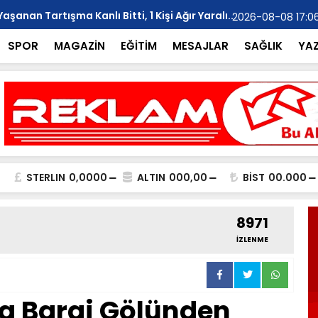
anan Tartışma Kanlı Bitti, 1 Kişi Ağır Yaralı..
YILMAZ; "Ar
2026-08-08 17:0
SPOR
MAGAZİN
EĞİTİM
MESAJLAR
SAĞLIK
YA
STERLIN
0,0000
ALTIN
000,00
BİST
00.000
8971
İZLENME
 Baraj Gölünden