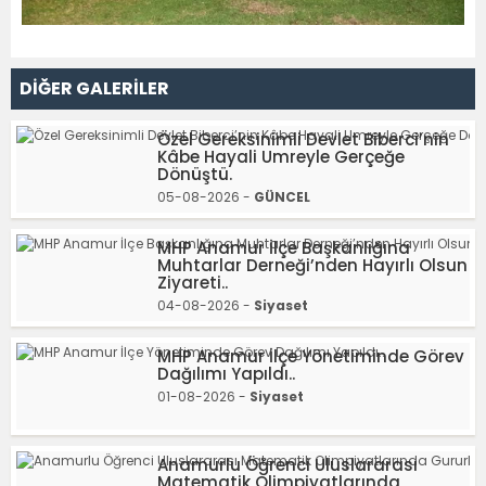
DİĞER GALERİLER
Özel Gereksinimli Devlet Biberci’nin
Kâbe Hayali Umreyle Gerçeğe
Dönüştü.
05-08-2026 -
GÜNCEL
MHP Anamur İlçe Başkanlığına
Muhtarlar Derneği’nden Hayırlı Olsun
Ziyareti..
04-08-2026 -
Siyaset
MHP Anamur İlçe Yönetiminde Görev
Dağılımı Yapıldı..
01-08-2026 -
Siyaset
Anamurlu Öğrenci Uluslararası
Matematik Olimpiyatlarında