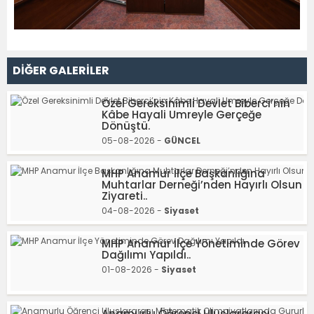
DİĞER GALERİLER
Özel Gereksinimli Devlet Biberci’nin
Kâbe Hayali Umreyle Gerçeğe
Dönüştü.
05-08-2026 -
GÜNCEL
MHP Anamur İlçe Başkanlığına
Muhtarlar Derneği’nden Hayırlı Olsun
Ziyareti..
04-08-2026 -
Siyaset
MHP Anamur İlçe Yönetiminde Görev
Dağılımı Yapıldı..
01-08-2026 -
Siyaset
Anamurlu Öğrenci Uluslararası