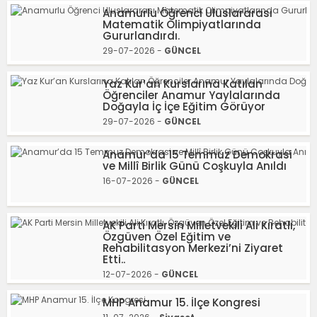
Anamurlu Öğrenci Uluslararası
Matematik Olimpiyatlarında
Gururlandırdı.
29-07-2026 -
GÜNCEL
Yaz Kur’an Kurslarına Katılan
Öğrenciler Anamur Yaylalarında
Doğayla İç İçe Eğitim Görüyor
29-07-2026 -
GÜNCEL
Anamur’da 15 Temmuz Demokrasi
ve Millî Birlik Günü Coşkuyla Anıldı
16-07-2026 -
GÜNCEL
AK Parti Mersin Milletvekili Ali Kıratlı,
Özgüven Özel Eğitim ve
Rehabilitasyon Merkezi’ni Ziyaret
Etti..
12-07-2026 -
GÜNCEL
MHP Anamur 15. İlçe Kongresi