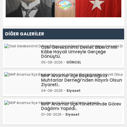
DİĞER GALERİLER
Özel Gereksinimli Devlet Biberci’nin
Kâbe Hayali Umreyle Gerçeğe
Dönüştü.
05-08-2026 -
GÜNCEL
MHP Anamur İlçe Başkanlığına
Muhtarlar Derneği’nden Hayırlı Olsun
Ziyareti..
04-08-2026 -
Siyaset
MHP Anamur İlçe Yönetiminde Görev
Dağılımı Yapıldı..
01-08-2026 -
Siyaset