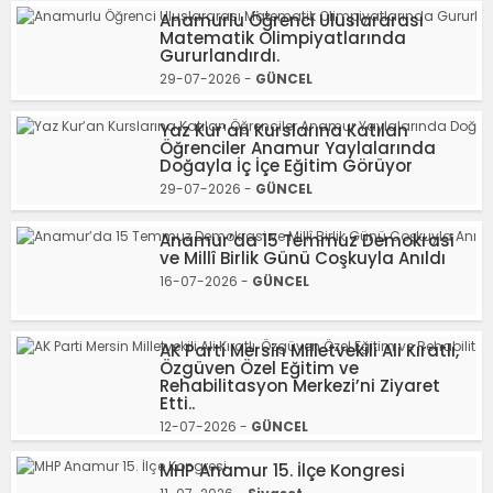
Anamurlu Öğrenci Uluslararası
Matematik Olimpiyatlarında
Gururlandırdı.
29-07-2026 -
GÜNCEL
Yaz Kur’an Kurslarına Katılan
Öğrenciler Anamur Yaylalarında
Doğayla İç İçe Eğitim Görüyor
29-07-2026 -
GÜNCEL
Anamur’da 15 Temmuz Demokrasi
ve Millî Birlik Günü Coşkuyla Anıldı
16-07-2026 -
GÜNCEL
AK Parti Mersin Milletvekili Ali Kıratlı,
Özgüven Özel Eğitim ve
Rehabilitasyon Merkezi’ni Ziyaret
Etti..
12-07-2026 -
GÜNCEL
MHP Anamur 15. İlçe Kongresi