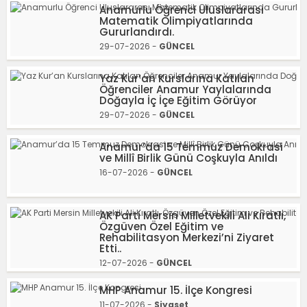
Anamurlu Öğrenci Uluslararası
Matematik Olimpiyatlarında
Gururlandırdı.
29-07-2026 -
GÜNCEL
Yaz Kur’an Kurslarına Katılan
Öğrenciler Anamur Yaylalarında
Doğayla İç İçe Eğitim Görüyor
29-07-2026 -
GÜNCEL
Anamur’da 15 Temmuz Demokrasi
ve Millî Birlik Günü Coşkuyla Anıldı
16-07-2026 -
GÜNCEL
AK Parti Mersin Milletvekili Ali Kıratlı,
Özgüven Özel Eğitim ve
Rehabilitasyon Merkezi’ni Ziyaret
Etti..
12-07-2026 -
GÜNCEL
MHP Anamur 15. İlçe Kongresi
11-07-2026 -
Siyaset