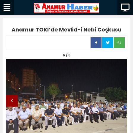
Anamur TOKİ’de Mevlid-i Nebi Coşkusu
6 / 6