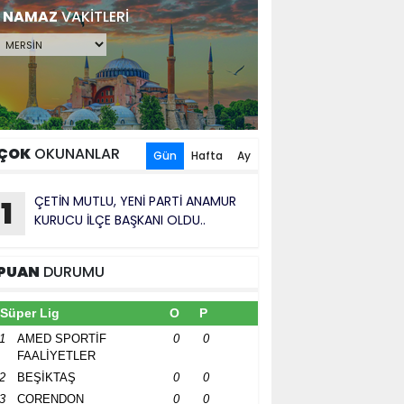
NAMAZ
VAKİTLERİ
ÇOK
OKUNANLAR
Gün
Hafta
Ay
ÇETİN MUTLU, YENİ PARTİ ANAMUR
1
KURUCU İLÇE BAŞKANI OLDU..
PUAN
DURUMU
Süper Lig
O
P
1
AMED SPORTİF
0
0
FAALİYETLER
2
BEŞİKTAŞ
0
0
3
CORENDON
0
0