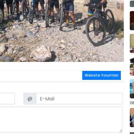
Website Yorumları
Email
@
GE