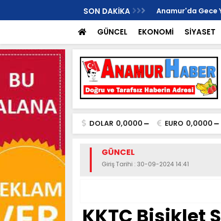
İ ANAMUR KURUCU İLÇE BAŞKANI OLDU..
SON DAKİKA
Anamur'da Gece Yaş
GÜNCEL
EKONOMİ
SİYASET
DOLAR
0,0000
EURO
0,0000
GÜNCEL
Giriş Tarihi : 30-09-2024 14:41
KKTC Bisiklet 