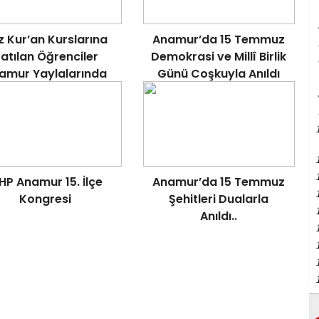
z Kur’an Kurslarına
Anamur’da 15 Temmuz
atılan Öğrenciler
Demokrasi ve Millî Birlik
amur Yaylalarında
Günü Coşkuyla Anıldı
ğayla İç İçe Eğitim
Görüyor
HP Anamur 15. İlçe
Anamur’da 15 Temmuz
Kongresi
Şehitleri Dualarla
Anıldı..