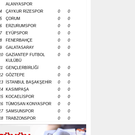
ALANYASPOR
4
ÇAYKUR RİZESPOR
0
0
5
ÇORUM
0
0
6
ERZURUMSPOR
0
0
7
EYÜPSPOR
0
0
8
FENERBAHÇE
0
0
9
GALATASARAY
0
0
10
GAZİANTEP FUTBOL
0
0
KULÜBÜ
11
GENÇLERBİRLİĞİ
0
0
12
GÖZTEPE
0
0
13
İSTANBUL BAŞAKŞEHİR
0
0
14
KASIMPAŞA
0
0
15
KOCAELİSPOR
0
0
16
TÜMOSAN KONYASPOR
0
0
17
SAMSUNSPOR
0
0
18
TRABZONSPOR
0
0