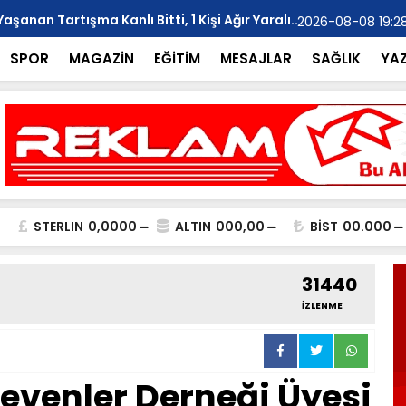
anan Tartışma Kanlı Bitti, 1 Kişi Ağır Yaralı..
YILMAZ; "Ar
2026-08-08 19:2
SPOR
MAGAZİN
EĞİTİM
MESAJLAR
SAĞLIK
YA
STERLIN
0,0000
ALTIN
000,00
BİST
00.000
31440
İZLENME
Sevenler Derneği Üyesi