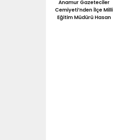
Anamur Gazeteciler
Cemiyeti’nden İlçe Milli
Eğitim Müdürü Hasan
Doğan’a Hayırlı Olsun
Ziyareti..