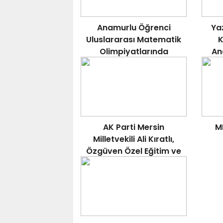
Anamurlu Öğrenci
Ya
Uluslararası Matematik
K
Olimpiyatlarında
An
Gururlandırdı.
Do
AK Parti Mersin
M
Milletvekili Ali Kıratlı,
Özgüven Özel Eğitim ve
Rehabilitasyon
Merkezi’ni Ziyaret Etti..