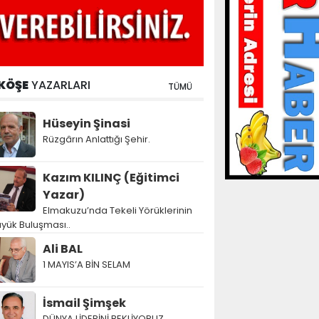
KÖŞE
YAZARLARI
TÜMÜ
Hüseyin Şinasi
Rüzgârın Anlattığı Şehir.
Kazım KILINÇ (Eğitimci
Yazar)
Elmakuzu’nda Tekeli Yörüklerinin
yük Buluşması..
Ali BAL
1 MAYIS’A BİN SELAM
İsmail Şimşek
DÜNYA LİDERİNİ BEKLİYORUZ…