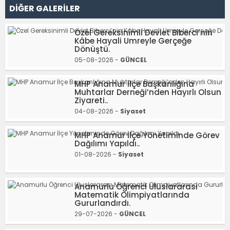
DİĞER GALERİLER
Özel Gereksinimli Devlet Biberci’nin
Kâbe Hayali Umreyle Gerçeğe
Dönüştü.
05-08-2026 -
GÜNCEL
MHP Anamur İlçe Başkanlığına
Muhtarlar Derneği’nden Hayırlı Olsun
Ziyareti..
04-08-2026 -
Siyaset
MHP Anamur İlçe Yönetiminde Görev
Dağılımı Yapıldı..
01-08-2026 -
Siyaset
Anamurlu Öğrenci Uluslararası
Matematik Olimpiyatlarında
Gururlandırdı.
29-07-2026 -
GÜNCEL