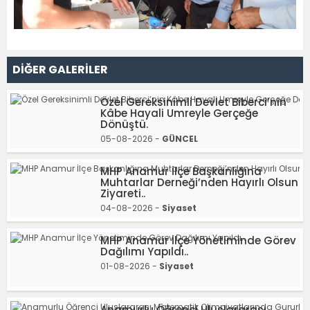
DİĞER GALERİLER
Özel Gereksinimli Devlet Biberci’nin
Kâbe Hayali Umreyle Gerçeğe
Dönüştü.
05-08-2026 -
GÜNCEL
MHP Anamur İlçe Başkanlığına
Muhtarlar Derneği’nden Hayırlı Olsun
Ziyareti..
04-08-2026 -
Siyaset
MHP Anamur İlçe Yönetiminde Görev
Dağılımı Yapıldı..
01-08-2026 -
Siyaset
Anamurlu Öğrenci Uluslararası