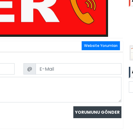
Website Yorumları
Email
@