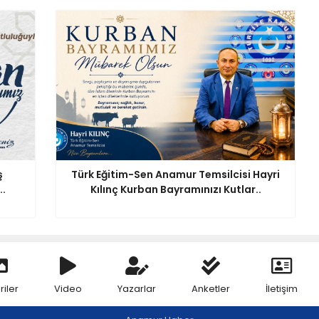
ş
Türk Eğitim-Sen Anamur Temsilcisi Hayri
.
Kılınç Kurban Bayramınızı Kutlar..
riler
Video
Yazarlar
Anketler
İletişim