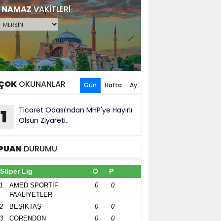
NAMAZ
VAKİTLERİ
ÇOK
OKUNANLAR
Gün
Hafta
Ay
Ticaret Odası'ndan MHP'ye Hayırlı
1
Olsun Ziyareti..
PUAN
DURUMU
Süper Lig
O
P
1
AMED SPORTİF
0
0
FAALİYETLER
2
BEŞİKTAŞ
0
0
3
CORENDON
0
0