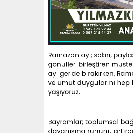
Ramazan ayı; sabrı, payl
gönülleri birleştiren müst
ayı geride bırakırken, Ram
ve umut duygularını hep 
yaşıyoruz.
Bayramlar; toplumsal bağ
dayanışma ruhunu artıran ö