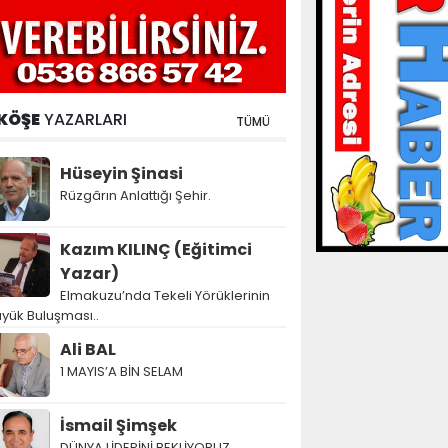
KÖŞE
YAZARLARI
TÜMÜ
Hüseyin Şinasi
Rüzgârın Anlattığı Şehir.
Kazım KILINÇ (Eğitimci
Yazar)
Elmakuzu’nda Tekeli Yörüklerinin
yük Buluşması..
Ali BAL
1 MAYIS’A BİN SELAM
İsmail Şimşek
DÜNYA LİDERİNİ BEKLİYORUZ…