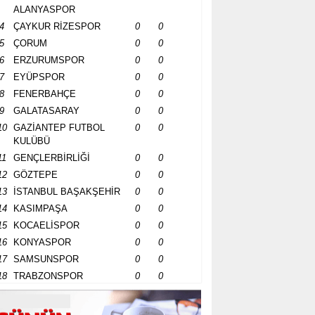
ALANYASPOR
4
ÇAYKUR RİZESPOR
0
0
5
ÇORUM
0
0
6
ERZURUMSPOR
0
0
7
EYÜPSPOR
0
0
8
FENERBAHÇE
0
0
9
GALATASARAY
0
0
10
GAZİANTEP FUTBOL
0
0
KULÜBÜ
11
GENÇLERBİRLİĞİ
0
0
12
GÖZTEPE
0
0
13
İSTANBUL BAŞAKŞEHİR
0
0
14
KASIMPAŞA
0
0
15
KOCAELİSPOR
0
0
16
KONYASPOR
0
0
17
SAMSUNSPOR
0
0
18
TRABZONSPOR
0
0