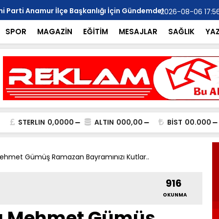
i Parti Anamur İlçe Başkanlığı İçin Gündemde!
Özel Gereks
2026-08-06 17:5
aşımı Dikkat Çekti
Dönüştü..
SPOR
MAGAZİN
EĞİTİM
MESAJLAR
SAĞLIK
YA
STERLIN
0,0000
ALTIN
000,00
BİST
00.000
ehmet Gümüş Ramazan Bayramınızı Kutlar..
916
OKUNMA
ı Mehmet Gümüş