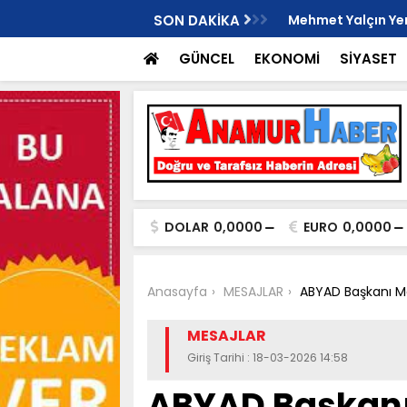
e Hayırlı Olsun Ziyareti..
SON DAKİKA
Mehmet Yalçın Yen
“Başlıyoruz” Payl
GÜNCEL
EKONOMİ
SİYASET
DOLAR
0,0000
EURO
0,0000
Anasayfa
MESAJLAR
ABYAD Başkanı M
MESAJLAR
Giriş Tarihi : 18-03-2026 14:58
ABYAD Başkan