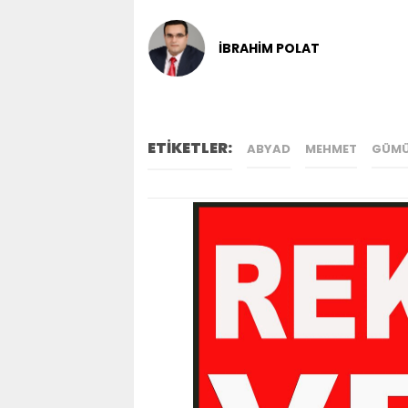
İBRAHİM POLAT
ETİKETLER:
ABYAD
MEHMET
GÜM