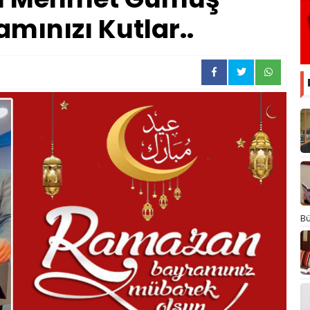
ınızı Kutlar..
Bü