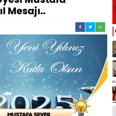
l Mesajı..
Bü