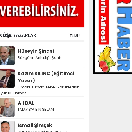
KÖŞE
YAZARLARI
TÜMÜ
Hüseyin Şinasi
Rüzgârın Anlattığı Şehir.
Kazım KILINÇ (Eğitimci
Yazar)
Elmakuzu’nda Tekeli Yörüklerinin
yük Buluşması..
Ali BAL
1 MAYIS’A BİN SELAM
İsmail Şimşek
DÜNYA LİDERİNİ BEKLİYORUZ…