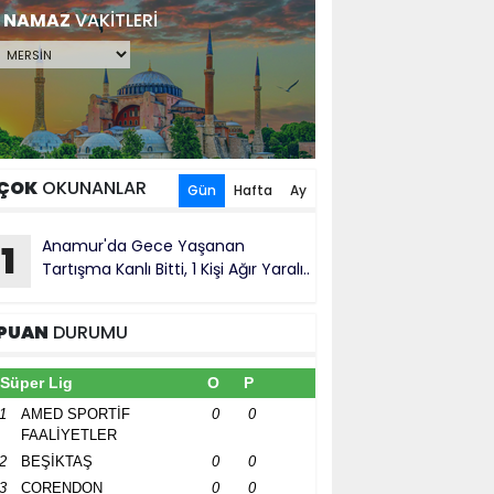
NAMAZ
VAKİTLERİ
ÇOK
OKUNANLAR
Gün
Hafta
Ay
Anamur'da Gece Yaşanan
1
Tartışma Kanlı Bitti, 1 Kişi Ağır Yaralı..
PUAN
DURUMU
Süper Lig
O
P
1
AMED SPORTİF
0
0
FAALİYETLER
2
BEŞİKTAŞ
0
0
3
CORENDON
0
0