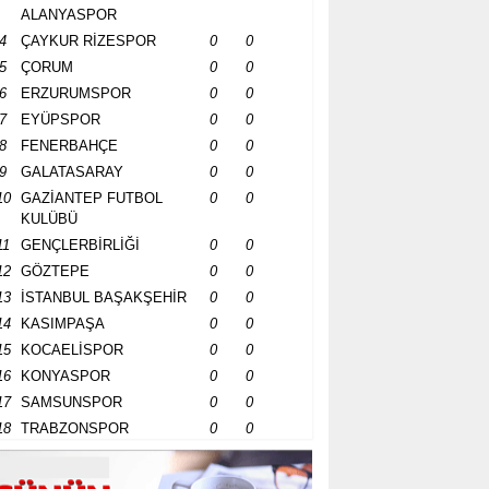
ALANYASPOR
4
ÇAYKUR RİZESPOR
0
0
5
ÇORUM
0
0
6
ERZURUMSPOR
0
0
7
EYÜPSPOR
0
0
8
FENERBAHÇE
0
0
9
GALATASARAY
0
0
10
GAZİANTEP FUTBOL
0
0
KULÜBÜ
11
GENÇLERBİRLİĞİ
0
0
12
GÖZTEPE
0
0
13
İSTANBUL BAŞAKŞEHİR
0
0
14
KASIMPAŞA
0
0
15
KOCAELİSPOR
0
0
16
KONYASPOR
0
0
17
SAMSUNSPOR
0
0
18
TRABZONSPOR
0
0