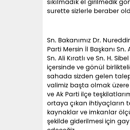
sıkılmadık el girilmedik g
surette sizlerle beraber ol
Sn. Bakanımız Dr. Nureddin
Parti Mersin İl Başkanı Sn.
Sn. Ali Kıratlı ve Sn. H. Sib
içersinde ve gönül birlikte
sahada sizden gelen talep
valimiz başta olmak üzere 
ve Ak Parti ilçe teşkilatlar
ortaya çıkan ihtiyaçları
kaynaklar ve imkanlar ölçü
şekilde giderilmesi için g