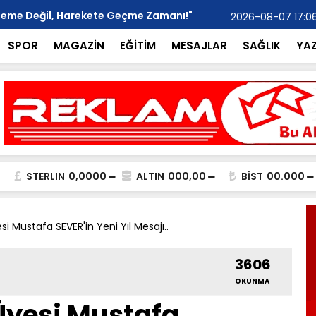
kleme Değil, Harekete Geçme Zamanı!"
Ticaret Oda
2026-08-07 17:0
SPOR
MAGAZİN
EĞİTİM
MESAJLAR
SAĞLIK
YA
STERLIN
0,0000
ALTIN
000,00
BİST
00.000
i Mustafa SEVER'in Yeni Yıl Mesajı..
3606
OKUNMA
Üyesi Mustafa