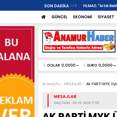
rtışma Kanlı Bitti, 1 Kişi Ağır Yaralı..
SON DAKİKA
YILMAZ; "Artık Be
GÜNCEL
EKONOMİ
SİYASET
DOLAR
0,0000
EURO
0,0000
Anasayfa
MESAJLAR
AK PARTİ MYK Üyes
MESAJLAR
Giriş Tarihi : 30-12-2024 17:02
AK PARTİ MYK 