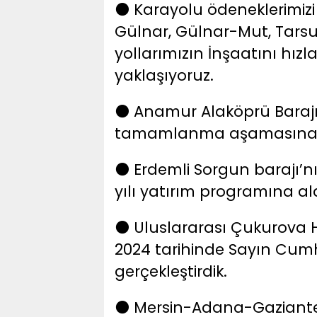
️ Karayolu ödeneklerimizi 
⚫
Gülnar, Gülnar-Mut, Tars
yollarımızın İnşaatını hız
yaklaşıyoruz.
️ Anamur Alaköprü Barajı
⚫
tamamlanma aşamasına geti
️ Erdemli Sorgun barajı’
⚫
yılı yatırım programına ald
️ Uluslararası Çukurova 
⚫
2024 tarihinde Sayın Cumh
gerçekleştirdik.
️ Mersin-Adana-Gaziantep
⚫