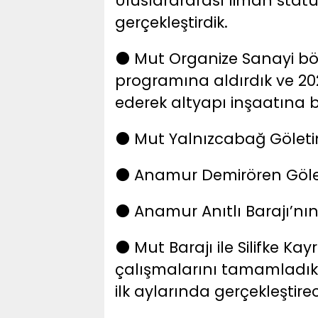
Uluslarararası liman statü
gerçekleştirdik.
️ Mut Organize Sanayi bö
⚫
programına aldırdık ve 202
ederek altyapı inşaatına 
️ Mut Yalnızcabağ Göletin
⚫
️ Anamur Demirören Göleti
⚫
️ Anamur Anıtlı Barajı’nın
⚫
️ Mut Barajı ile Silifke K
⚫
çalışmalarını tamamladık v
ilk aylarında gerçekleştirec