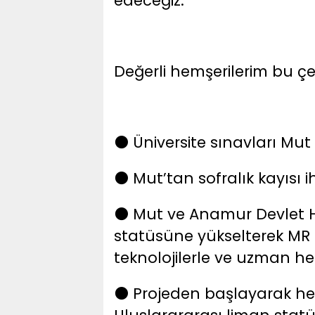
edeceğiz.
Değerli hemşerilerim bu çer
️ Üniversite sınavları M
⚫
️ Mut’tan sofralık kayısı 
⚫
️ Mut ve Anamur Devlet 
⚫
statüsüne yükselterek MR 
teknolojilerle ve uzman he
️ Projeden başlayarak 
⚫