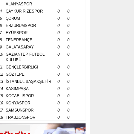
ALANYASPOR
4
ÇAYKUR RİZESPOR
0
0
5
ÇORUM
0
0
6
ERZURUMSPOR
0
0
7
EYÜPSPOR
0
0
8
FENERBAHÇE
0
0
9
GALATASARAY
0
0
10
GAZİANTEP FUTBOL
0
0
KULÜBÜ
11
GENÇLERBİRLİĞİ
0
0
12
GÖZTEPE
0
0
13
İSTANBUL BAŞAKŞEHİR
0
0
14
KASIMPAŞA
0
0
15
KOCAELİSPOR
0
0
16
KONYASPOR
0
0
17
SAMSUNSPOR
0
0
18
TRABZONSPOR
0
0