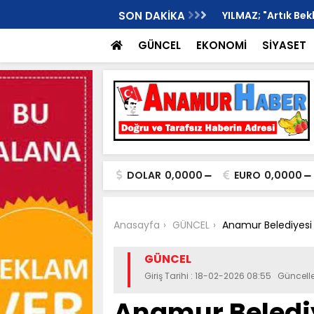
rtışma Kanlı Bitti, 1 Kişi Ağır Yaralı..
SON DAKİKA
YILMAZ; "Artık Be
GÜNCEL
EKONOMİ
SİYASET
DOLAR
0,0000
EURO
0,0000
Anasayfa
GÜNCEL
Anamur Belediyesi 
GÜNCEL
Giriş Tarihi : 18-02-2026 08:55 Güncel
Anamur Belediye