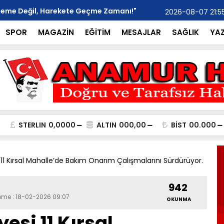
kleme Değil, Harekete Geçme Zamanı!"
Ticaret Oda
2026-08-07 21:5
SPOR
MAGAZİN
EĞİTİM
MESAJLAR
SAĞLIK
YA
STERLIN
0,0000
ALTIN
000,00
BİST
00.000
11 Kırsal Mahalle’de Bakım Onarım Çalışmalarını Sürdürüyor.
942
leme : 18-02-2026 09:07
OKUNMA
si 11 Kırsal