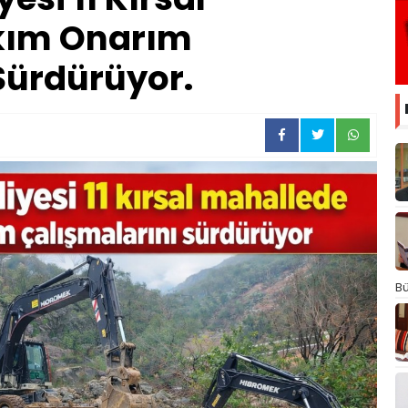
kım Onarım
Sürdürüyor.
Bü