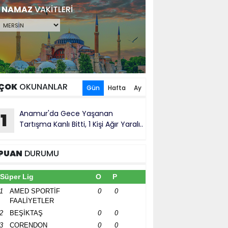
NAMAZ
VAKİTLERİ
ÇOK
OKUNANLAR
Gün
Hafta
Ay
Anamur'da Gece Yaşanan
1
Tartışma Kanlı Bitti, 1 Kişi Ağır Yaralı..
PUAN
DURUMU
Süper Lig
O
P
1
AMED SPORTİF
0
0
FAALİYETLER
2
BEŞİKTAŞ
0
0
3
CORENDON
0
0