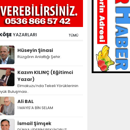
KÖŞE
YAZARLARI
TÜMÜ
Hüseyin Şinasi
Rüzgârın Anlattığı Şehir.
Kazım KILINÇ (Eğitimci
Yazar)
Elmakuzu’nda Tekeli Yörüklerinin
yük Buluşması..
Ali BAL
1 MAYIS’A BİN SELAM
İsmail Şimşek
DÜNYA LİDERİNİ BEKLİYORUZ…