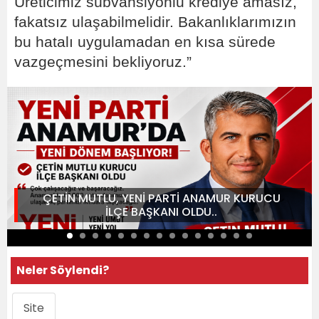
Üreticimiz sübvansiyonlu krediye amasız,
fakatsız ulaşabilmelidir. Bakanlıklarımızın
bu hatalı uygulamadan en kısa sürede
vazgeçmesini bekliyoruz.”
ÇETİN MUTLU, YENİ PARTİ ANAMUR KURUCU
İLÇE BAŞKANI OLDU..
Neler Söylendi?
Site