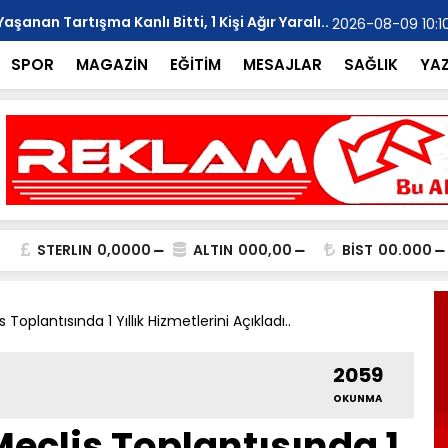
anan Tartışma Kanlı Bitti, 1 Kişi Ağır Yaralı..
YILMAZ; "Ar
2026-08-09 10:1
SPOR
MAGAZİN
EĞİTİM
MESAJLAR
SAĞLIK
YA
STERLIN
0,0000
ALTIN
000,00
BİST
00.000
Toplantısında 1 Yıllık Hizmetlerini Açıkladı..
2059
OKUNMA
eclis Toplantısında 1