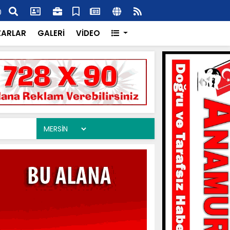
tık Bekleme Değil, Harekete Geçme Zamanı!"
Ticar
0
ZARLAR
GALERİ
VİDEO