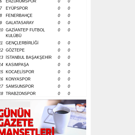
6
ERZURUMSPOR
0
0
7
EYÜPSPOR
0
0
8
FENERBAHÇE
0
0
9
GALATASARAY
0
0
10
GAZİANTEP FUTBOL
0
0
KULÜBÜ
11
GENÇLERBİRLİĞİ
0
0
12
GÖZTEPE
0
0
13
İSTANBUL BAŞAKŞEHİR
0
0
14
KASIMPAŞA
0
0
15
KOCAELİSPOR
0
0
16
KONYASPOR
0
0
17
SAMSUNSPOR
0
0
18
TRABZONSPOR
0
0