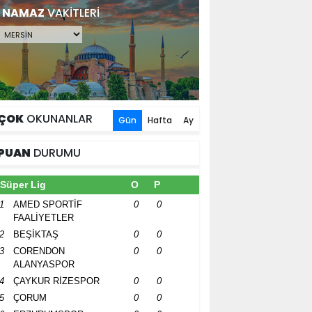
NAMAZ
VAKİTLERİ
ÇOK
OKUNANLAR
Gün
Hafta
Ay
PUAN
DURUMU
Süper Lig
O
P
1
AMED SPORTİF
0
0
FAALİYETLER
2
BEŞİKTAŞ
0
0
3
CORENDON
0
0
ALANYASPOR
4
ÇAYKUR RİZESPOR
0
0
5
ÇORUM
0
0