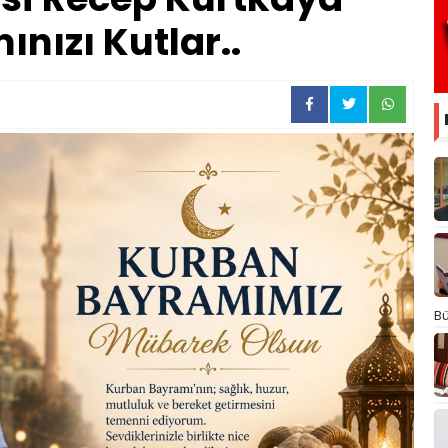
nızı Kutlar..
Bü