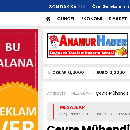
i Anamur İlçe Başkanlığı İçin Gündemde!
SON DAKİKA
Özel Gereksinimli
ikkat Çekti
Dönüştü..
GÜNCEL
EKONOMİ
SİYASET
DOLAR
0,0000
EURO
0,0000
Anasayfa
MESAJLAR
Çevre Mühendisi 
MESAJLAR
Giriş Tarihi : 24-05-2026 14:26 Güncel
Çevre Mühendi