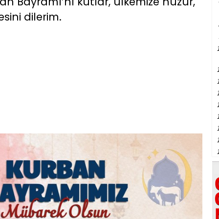
n Bayramı’nı kutlar, ülkemize huzur,
ini dilerim.