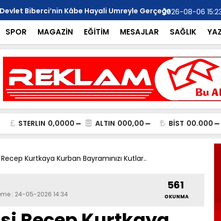
 Devlet Biberci’nin Kâbe Hayali Umreyle Gerçeğe
MHP Anamur 
2026-08-06 15:2
Ziyareti..
SPOR
MAGAZİN
EĞİTİM
MESAJLAR
SAĞLIK
YA
STERLIN
0,0000
ALTIN
000,00
BİST
00.000
Recep Kurtkaya Kurban Bayramınızı Kutlar..
561
leme : 24-05-2026 14:34
OKUNMA
si Recep Kurtkaya