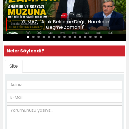
YILMAZ; "Artık Bekleme Değil, Harekete
Geçme Zamanı!"
Neler Söylendi?
Site