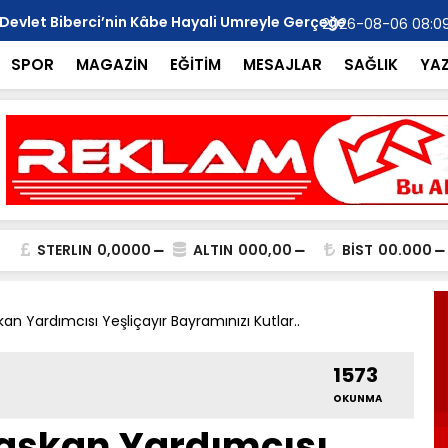
 Devlet Biberci’nin Kâbe Hayali Umreyle Gerçeğe
MHP Anamur 
2026-08-06 08:0
Ziyareti..
SPOR
MAGAZİN
EĞİTİM
MESAJLAR
SAĞLIK
YA
STERLIN
0,0000
ALTIN
000,00
BİST
00.000
kan Yardımcısı Yeşliçayır Bayramınızı Kutlar..
1573
OKUNMA
Başkan Yardımcısı