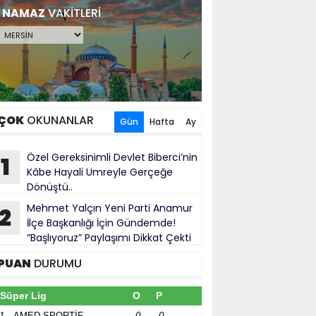
NAMAZ
VAKİTLERİ
ÇOK
OKUNANLAR
Gün
Hafta
Ay
Özel Gereksinimli Devlet Biberci’nin
1
Kâbe Hayali Umreyle Gerçeğe
Dönüştü..
Mehmet Yalçın Yeni Parti Anamur
2
İlçe Başkanlığı İçin Gündemde!
“Başlıyoruz” Paylaşımı Dikkat Çekti
PUAN
DURUMU
Süper Lig
O
P
1
AMED SPORTİF
0
0