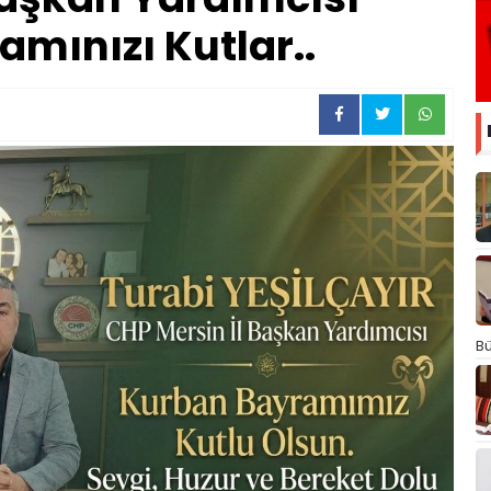
amınızı Kutlar..
Bü