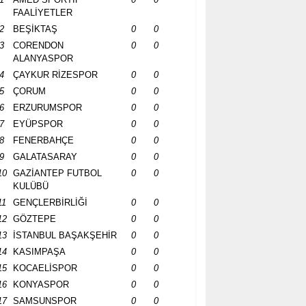
FAALİYETLER
2
BEŞİKTAŞ
0
0
3
CORENDON
0
0
ALANYASPOR
4
ÇAYKUR RİZESPOR
0
0
5
ÇORUM
0
0
6
ERZURUMSPOR
0
0
7
EYÜPSPOR
0
0
8
FENERBAHÇE
0
0
9
GALATASARAY
0
0
10
GAZİANTEP FUTBOL
0
0
KULÜBÜ
11
GENÇLERBİRLİĞİ
0
0
12
GÖZTEPE
0
0
13
İSTANBUL BAŞAKŞEHİR
0
0
14
KASIMPAŞA
0
0
15
KOCAELİSPOR
0
0
16
KONYASPOR
0
0
17
SAMSUNSPOR
0
0