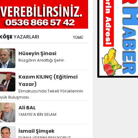
KÖŞE
YAZARLARI
TÜMÜ
Hüseyin Şinasi
Rüzgârın Anlattığı Şehir.
Kazım KILINÇ (Eğitimci
Yazar)
Elmakuzu’nda Tekeli Yörüklerinin
yük Buluşması..
Ali BAL
1 MAYIS’A BİN SELAM
İsmail Şimşek
DÜNYA LİDERİNİ BEKLİYORUZ…