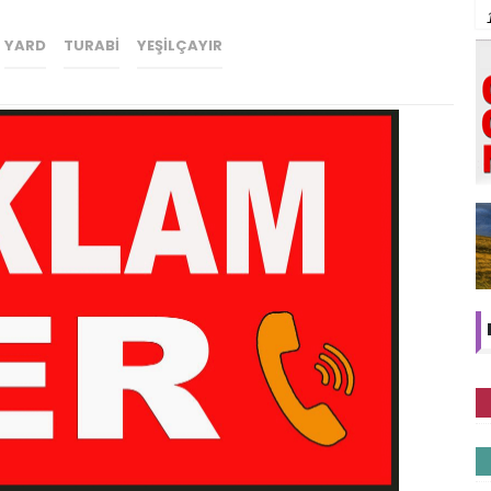
YARD
TURABI
YEŞILÇAYIR