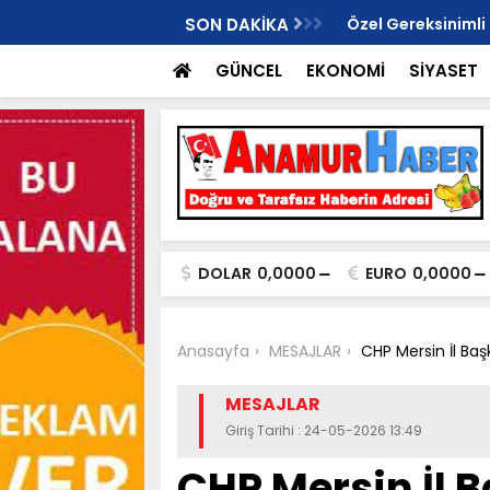
i Anamur İlçe Başkanlığı İçin Gündemde!
SON DAKİKA
Özel Gereksinimli
ikkat Çekti
Dönüştü..
GÜNCEL
EKONOMİ
SİYASET
DOLAR
0,0000
EURO
0,0000
Anasayfa
MESAJLAR
CHP Mersin İl Baş
MESAJLAR
Giriş Tarihi : 24-05-2026 13:49
CHP Mersin İl 