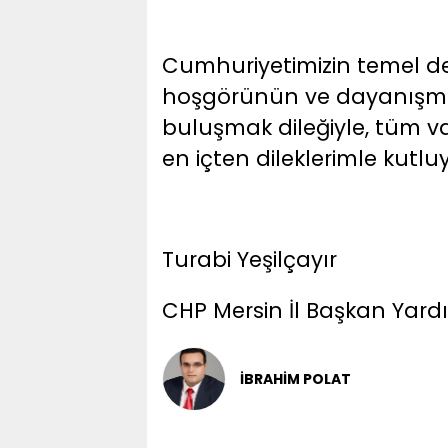
Cumhuriyetimizin temel değ
hoşgörünün ve dayanışm
buluşmak dileğiyle, tüm 
en içten dileklerimle kutl
Turabi Yeşilçayır
CHP Mersin İl Başkan Yard
İBRAHİM POLAT