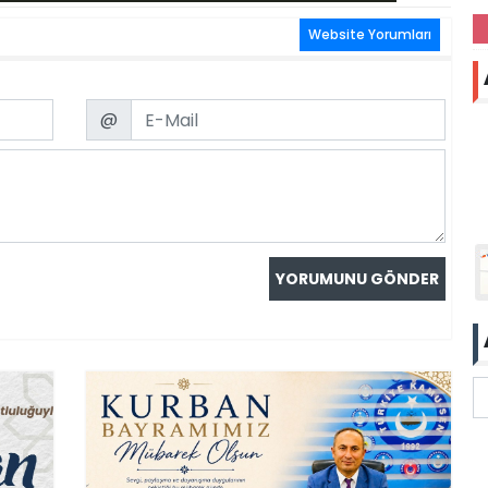
Website Yorumları
Email
@