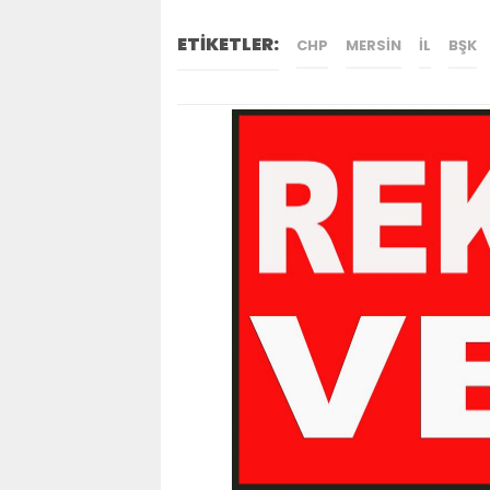
ETİKETLER:
CHP
MERSIN
IL
BŞK