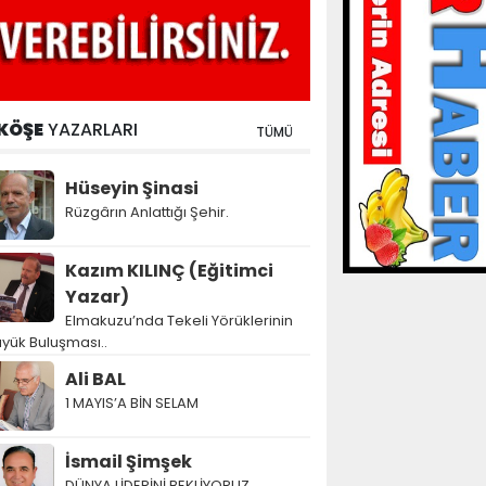
KÖŞE
YAZARLARI
TÜMÜ
Hüseyin Şinasi
Rüzgârın Anlattığı Şehir.
Kazım KILINÇ (Eğitimci
Yazar)
Elmakuzu’nda Tekeli Yörüklerinin
yük Buluşması..
Ali BAL
1 MAYIS’A BİN SELAM
İsmail Şimşek
DÜNYA LİDERİNİ BEKLİYORUZ…