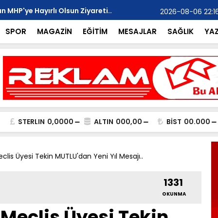
 MHP'ye Hayırlı Olsun Ziyareti..
Mehmet Yalç
2026-08-06 22:1
“Başlıyoruz
SPOR
MAGAZİN
EĞİTİM
MESAJLAR
SAĞLIK
YA
STERLIN
0,0000
ALTIN
000,00
BİST
00.000
eclis Üyesi Tekin MUTLU'dan Yeni Yıl Mesajı..
1331
OKUNMA
 Meclis Üyesi Tekin