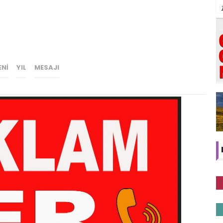
ENI
YIL
MESAJI