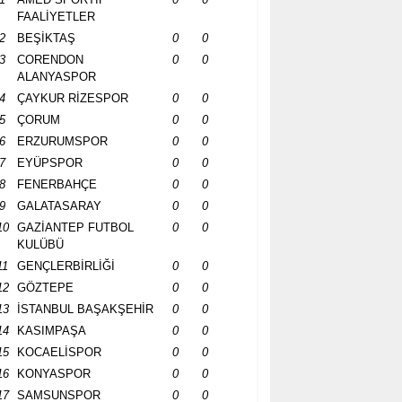
FAALİYETLER
2
BEŞİKTAŞ
0
0
3
CORENDON
0
0
ALANYASPOR
4
ÇAYKUR RİZESPOR
0
0
5
ÇORUM
0
0
6
ERZURUMSPOR
0
0
7
EYÜPSPOR
0
0
8
FENERBAHÇE
0
0
9
GALATASARAY
0
0
10
GAZİANTEP FUTBOL
0
0
KULÜBÜ
11
GENÇLERBİRLİĞİ
0
0
12
GÖZTEPE
0
0
13
İSTANBUL BAŞAKŞEHİR
0
0
14
KASIMPAŞA
0
0
15
KOCAELİSPOR
0
0
16
KONYASPOR
0
0
17
SAMSUNSPOR
0
0