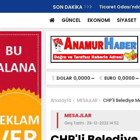
Değil, Harekete Geçme Zamanı!"
SON DAKİKA
Ticaret Odası'ndan
GÜNCEL
EKONOMİ
SİYASET
DOLAR
0,0000
EURO
0,0000
Anasayfa
MESAJLAR
CHP'li Belediye M
MESAJLAR
Giriş Tarihi : 29-12-2022 14:52
CHP'li Belediye