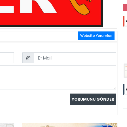
Website Yorumları
Email
@