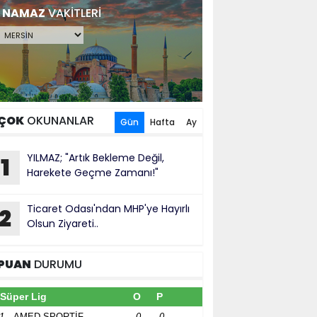
NAMAZ
VAKİTLERİ
ÇOK
OKUNANLAR
Gün
Hafta
Ay
YILMAZ; "Artık Bekleme Değil,
1
Harekete Geçme Zamanı!"
Ticaret Odası'ndan MHP'ye Hayırlı
2
Olsun Ziyareti..
PUAN
DURUMU
Süper Lig
O
P
1
AMED SPORTİF
0
0