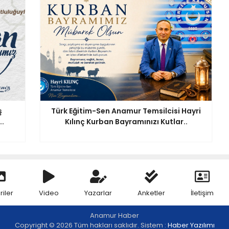
ş
Türk Eğitim-Sen Anamur Temsilcisi Hayri
.
Kılınç Kurban Bayramınızı Kutlar..
riler
Video
Yazarlar
Anketler
İletişim
Anamur Haber
Copyright © 2026 Tüm hakları saklıdır. Sistem :
Haber Yazılımı