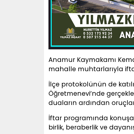
Anamur Kaymakamı Kemal 
mahalle muhtarlarıyla ift
İlçe protokolünün de kat
Öğretmenevi’nde gerçekleş
duaların ardından oruçlar 
İftar programında konuş
birlik, beraberlik ve dayan