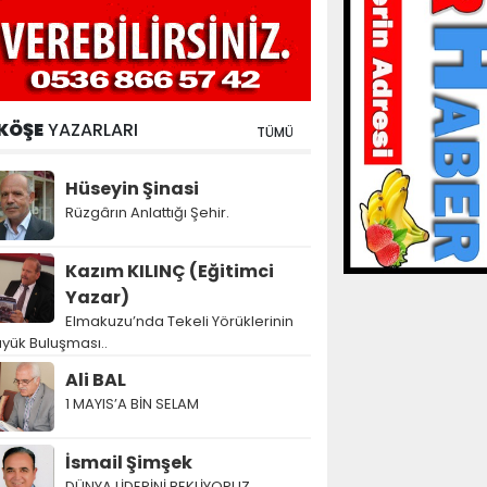
KÖŞE
YAZARLARI
TÜMÜ
Hüseyin Şinasi
Rüzgârın Anlattığı Şehir.
Kazım KILINÇ (Eğitimci
Yazar)
Elmakuzu’nda Tekeli Yörüklerinin
yük Buluşması..
Ali BAL
1 MAYIS’A BİN SELAM
İsmail Şimşek
DÜNYA LİDERİNİ BEKLİYORUZ…