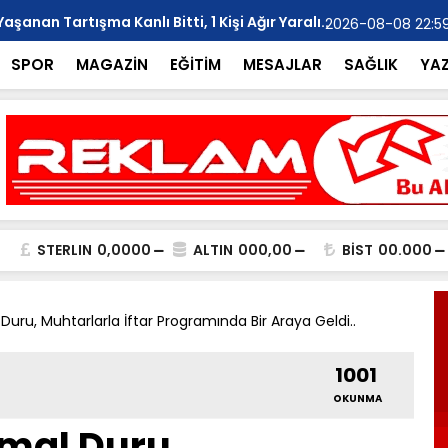
anan Tartışma Kanlı Bitti, 1 Kişi Ağır Yaralı..
YILMAZ; "Ar
2026-08-08 22:5
SPOR
MAGAZİN
EĞİTİM
MESAJLAR
SAĞLIK
YA
STERLIN
0,0000
ALTIN
000,00
BİST
00.000
u, Muhtarlarla İftar Programında Bir Araya Geldi..
1001
OKUNMA
al Duru,