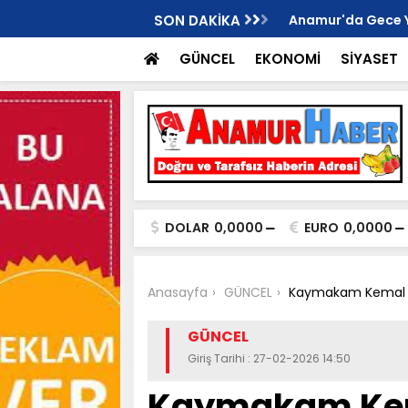
İ ANAMUR KURUCU İLÇE BAŞKANI OLDU..
SON DAKİKA
Anamur'da Gece Yaş
GÜNCEL
EKONOMİ
SİYASET
DOLAR
0,0000
EURO
0,0000
Anasayfa
GÜNCEL
Kaymakam Kemal Dur
GÜNCEL
Giriş Tarihi : 27-02-2026 14:50
Kaymakam Kem