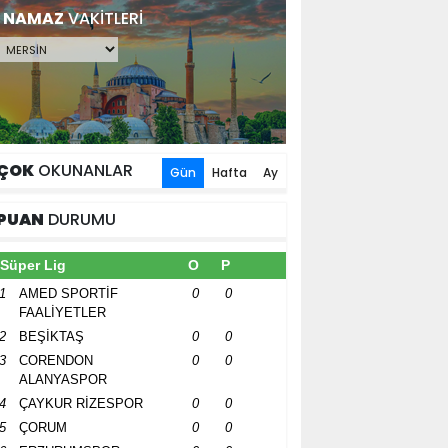
NAMAZ
VAKİTLERİ
ÇOK
OKUNANLAR
Gün
Hafta
Ay
PUAN
DURUMU
Süper Lig
O
P
1
AMED SPORTİF
0
0
FAALİYETLER
2
BEŞİKTAŞ
0
0
3
CORENDON
0
0
ALANYASPOR
4
ÇAYKUR RİZESPOR
0
0
5
ÇORUM
0
0