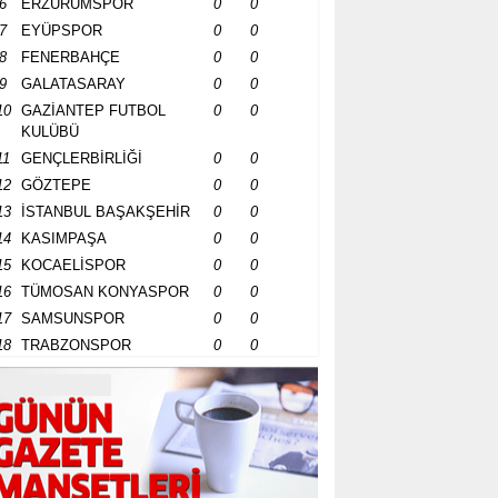
6
ERZURUMSPOR
0
0
7
EYÜPSPOR
0
0
8
FENERBAHÇE
0
0
9
GALATASARAY
0
0
10
GAZİANTEP FUTBOL
0
0
KULÜBÜ
11
GENÇLERBİRLİĞİ
0
0
12
GÖZTEPE
0
0
13
İSTANBUL BAŞAKŞEHİR
0
0
14
KASIMPAŞA
0
0
15
KOCAELİSPOR
0
0
16
TÜMOSAN KONYASPOR
0
0
17
SAMSUNSPOR
0
0
18
TRABZONSPOR
0
0