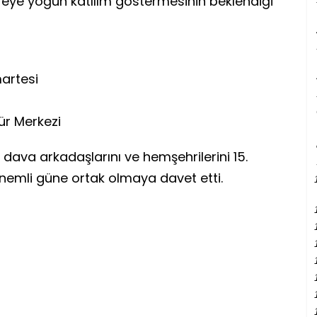
reye yoğun katılım göstermesinin beklendiği
artesi
ür Merkezi
dava arkadaşlarını ve hemşehrilerini 15.
nemli güne ortak olmaya davet etti.