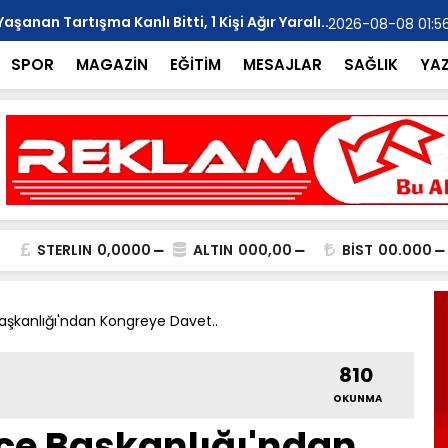
anan Tartışma Kanlı Bitti, 1 Kişi Ağır Yaralı..
YILMAZ; "Ar
2026-08-08 01:5
SPOR
MAGAZİN
EĞİTİM
MESAJLAR
SAĞLIK
YA
STERLIN
0,0000
ALTIN
000,00
BİST
00.000
şkanlığı'ndan Kongreye Davet..
810
OKUNMA
çe Başkanlığı'ndan