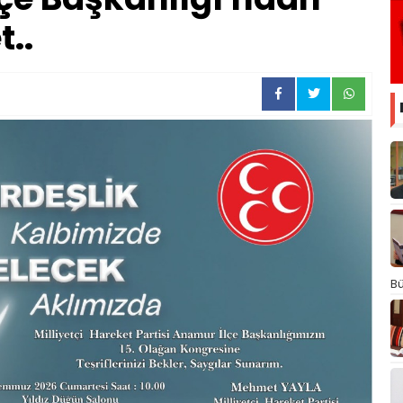
..
Bü