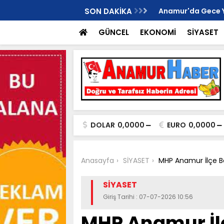
İ ANAMUR KURUCU İLÇE BAŞKANI OLDU..
SON DAKİKA
Anamur'da Gece Yaş
GÜNCEL
EKONOMİ
SİYASET
DOLAR
0,0000
EURO
0,0000
Anasayfa
SİYASET
MHP Anamur İlçe Ba
SİYASET
Giriş Tarihi : 07-07-2026 10:56
MHP Anamur İl