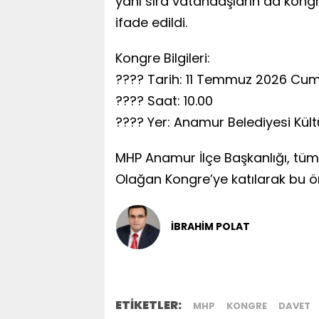
yanı sıra vatandaşların da kong
ifade edildi.
Kongre Bilgileri:
???? Tarih: 11 Temmuz 2026 Cum
???? Saat: 10.00
???? Yer: Anamur Belediyesi Kült
MHP Anamur İlçe Başkanlığı, tüm 
Olağan Kongre’ye katılarak bu ö
İBRAHİM POLAT
ETİKETLER:
MHP
KONGRE
DAVET