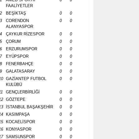
FAALİYETLER
2
BEŞİKTAŞ
0
0
3
CORENDON
0
0
ALANYASPOR
4
ÇAYKUR RİZESPOR
0
0
5
ÇORUM
0
0
6
ERZURUMSPOR
0
0
7
EYÜPSPOR
0
0
8
FENERBAHÇE
0
0
9
GALATASARAY
0
0
10
GAZİANTEP FUTBOL
0
0
KULÜBÜ
11
GENÇLERBİRLİĞİ
0
0
12
GÖZTEPE
0
0
13
İSTANBUL BAŞAKŞEHİR
0
0
14
KASIMPAŞA
0
0
15
KOCAELİSPOR
0
0
16
KONYASPOR
0
0
17
SAMSUNSPOR
0
0