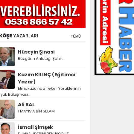
KÖŞE
YAZARLARI
TÜMÜ
Hüseyin Şinasi
Rüzgârın Anlattığı Şehir.
Kazım KILINÇ (Eğitimci
Yazar)
Elmakuzu’nda Tekeli Yörüklerinin
yük Buluşması..
Ali BAL
1 MAYIS’A BİN SELAM
İsmail Şimşek
DÜNYA LİDERİNİ BEKLİYORUZ…