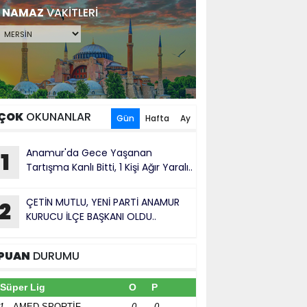
NAMAZ
VAKİTLERİ
ÇOK
OKUNANLAR
Gün
Hafta
Ay
Anamur'da Gece Yaşanan
1
Tartışma Kanlı Bitti, 1 Kişi Ağır Yaralı..
ÇETİN MUTLU, YENİ PARTİ ANAMUR
2
KURUCU İLÇE BAŞKANI OLDU..
PUAN
DURUMU
Süper Lig
O
P
1
AMED SPORTİF
0
0