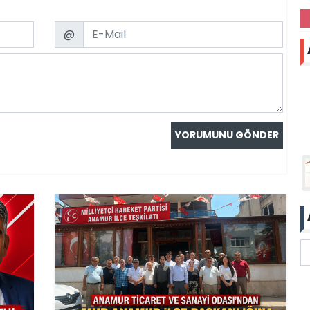
Email
@