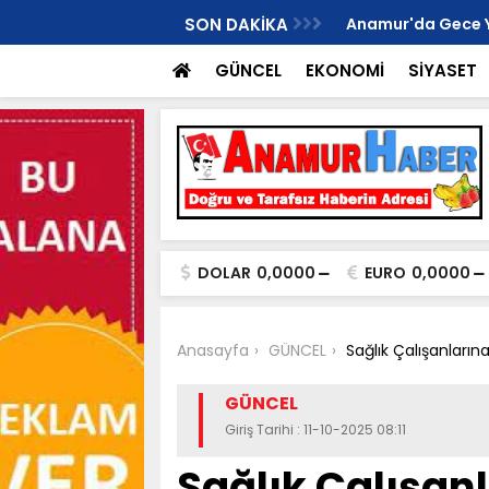
İ ANAMUR KURUCU İLÇE BAŞKANI OLDU..
SON DAKİKA
Anamur'da Gece Yaş
GÜNCEL
EKONOMİ
SİYASET
DOLAR
0,0000
EURO
0,0000
Anasayfa
GÜNCEL
Sağlık Çalışanlarına
GÜNCEL
Giriş Tarihi : 11-10-2025 08:11
Sağlık Çalışanl