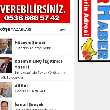
KÖŞE
YAZARLARI
TÜMÜ
Hüseyin Şinasi
Rüzgârın Anlattığı Şehir.
Kazım KILINÇ (Eğitimci
Yazar)
Elmakuzu’nda Tekeli Yörüklerinin
yük Buluşması..
Ali BAL
1 MAYIS’A BİN SELAM
İsmail Şimşek
DÜNYA LİDERİNİ BEKLİYORUZ…