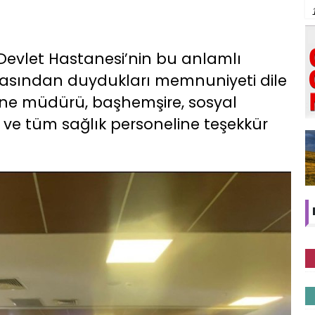
evlet Hastanesi’nin bu anlamlı
pmasından duydukları memnuniyeti dile
ane müdürü, başhemşire, sosyal
ı ve tüm sağlık personeline teşekkür