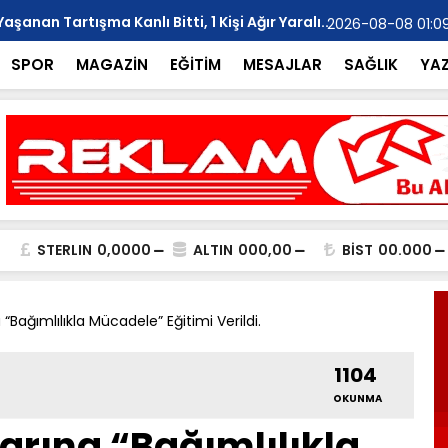
anan Tartışma Kanlı Bitti, 1 Kişi Ağır Yaralı..
YILMAZ; "Ar
2026-08-08 01:0
SPOR
MAGAZİN
EĞİTİM
MESAJLAR
SAĞLIK
YA
STERLIN
0,0000
ALTIN
000,00
BİST
00.000
 “Bağımlılıkla Mücadele” Eğitimi Verildi.
1104
OKUNMA
arına “Bağımlılıkla