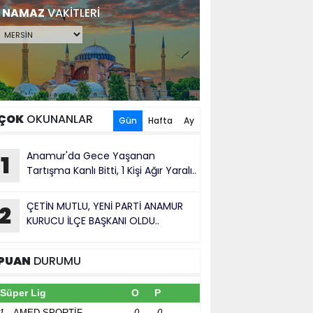
NAMAZ
VAKİTLERİ
ÇOK
OKUNANLAR
Gün
Hafta
Ay
Anamur'da Gece Yaşanan
1
Tartışma Kanlı Bitti, 1 Kişi Ağır Yaralı..
ÇETİN MUTLU, YENİ PARTİ ANAMUR
2
KURUCU İLÇE BAŞKANI OLDU..
PUAN
DURUMU
Süper Lig
O
P
1
AMED SPORTİF
0
0