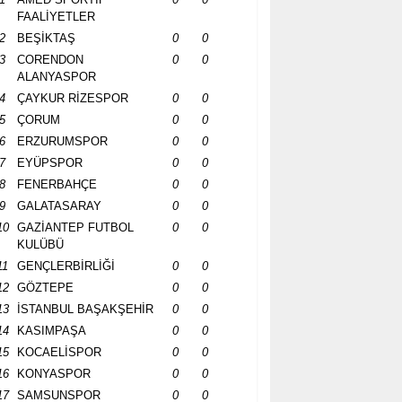
FAALİYETLER
2
BEŞİKTAŞ
0
0
3
CORENDON
0
0
ALANYASPOR
4
ÇAYKUR RİZESPOR
0
0
5
ÇORUM
0
0
6
ERZURUMSPOR
0
0
7
EYÜPSPOR
0
0
8
FENERBAHÇE
0
0
9
GALATASARAY
0
0
10
GAZİANTEP FUTBOL
0
0
KULÜBÜ
11
GENÇLERBİRLİĞİ
0
0
12
GÖZTEPE
0
0
13
İSTANBUL BAŞAKŞEHİR
0
0
14
KASIMPAŞA
0
0
15
KOCAELİSPOR
0
0
16
KONYASPOR
0
0
17
SAMSUNSPOR
0
0