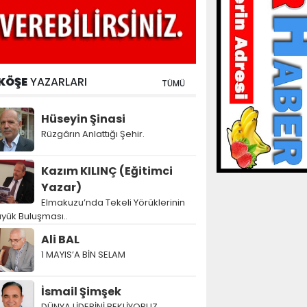
KÖŞE
YAZARLARI
TÜMÜ
Hüseyin Şinasi
Rüzgârın Anlattığı Şehir.
Kazım KILINÇ (Eğitimci
Yazar)
Elmakuzu’nda Tekeli Yörüklerinin
yük Buluşması..
Ali BAL
1 MAYIS’A BİN SELAM
İsmail Şimşek
DÜNYA LİDERİNİ BEKLİYORUZ…