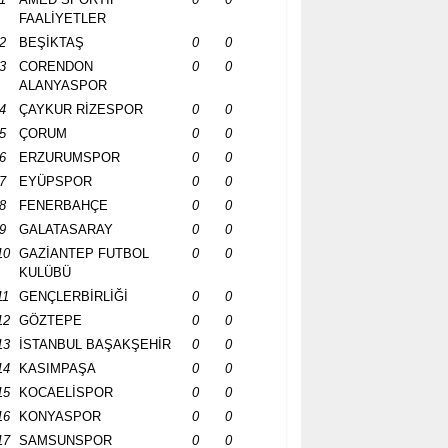
FAALİYETLER
2
BEŞİKTAŞ
0
0
3
CORENDON
0
0
ALANYASPOR
4
ÇAYKUR RİZESPOR
0
0
5
ÇORUM
0
0
6
ERZURUMSPOR
0
0
7
EYÜPSPOR
0
0
8
FENERBAHÇE
0
0
9
GALATASARAY
0
0
10
GAZİANTEP FUTBOL
0
0
KULÜBÜ
11
GENÇLERBİRLİĞİ
0
0
12
GÖZTEPE
0
0
13
İSTANBUL BAŞAKŞEHİR
0
0
14
KASIMPAŞA
0
0
15
KOCAELİSPOR
0
0
16
KONYASPOR
0
0
17
SAMSUNSPOR
0
0