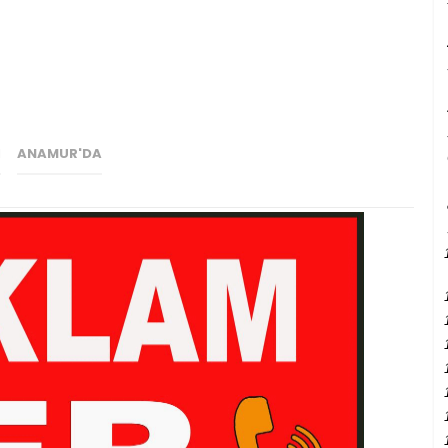
I
ANAMUR'DA