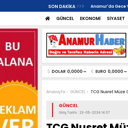
İ ANAMUR KURUCU İLÇE BAŞKANI OLDU..
SON DAKİKA
Anamur'da Gece Yaş
GÜNCEL
EKONOMİ
SİYASET
DOLAR
0,0000
EURO
0,0000
Anasayfa
GÜNCEL
TCG Nusret Müze Ge
GÜNCEL
Giriş Tarihi : 23-05-2024 14:07
TCG Nusret Mü