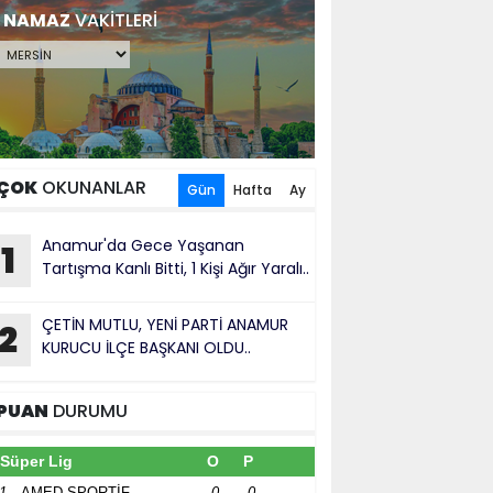
NAMAZ
VAKİTLERİ
ÇOK
OKUNANLAR
Gün
Hafta
Ay
Anamur'da Gece Yaşanan
1
Tartışma Kanlı Bitti, 1 Kişi Ağır Yaralı..
ÇETİN MUTLU, YENİ PARTİ ANAMUR
2
KURUCU İLÇE BAŞKANI OLDU..
PUAN
DURUMU
Süper Lig
O
P
1
AMED SPORTİF
0
0