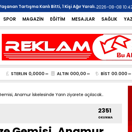
anan Tartışma Kanlı Bitti, 1 Kişi Ağır Yaralı..
YILMAZ; "Ar
2026-08-08 10:4
SPOR
MAGAZİN
EĞİTİM
MESAJLAR
SAĞLIK
YA
STERLIN
0,0000
ALTIN
000,00
BİST
00.000
misi, Anamur İskelesinde Yarın ziyarete açılacak..
2351
OKUNMA
ze Gemisi, Anamur