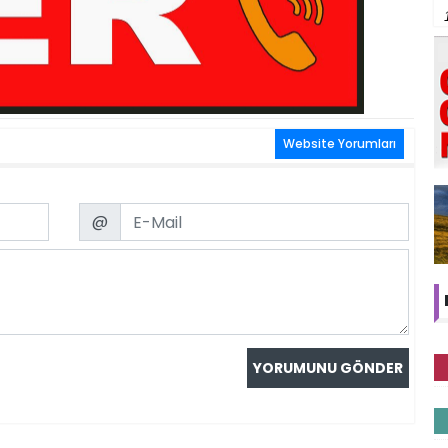
Website Yorumları
Email
@