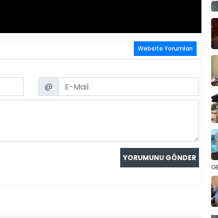
Website Yorumları
Email
@
GE