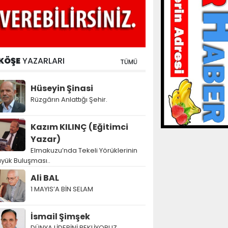
KÖŞE
YAZARLARI
TÜMÜ
Hüseyin Şinasi
Rüzgârın Anlattığı Şehir.
Kazım KILINÇ (Eğitimci
Yazar)
Elmakuzu’nda Tekeli Yörüklerinin
yük Buluşması..
Ali BAL
1 MAYIS’A BİN SELAM
İsmail Şimşek
DÜNYA LİDERİNİ BEKLİYORUZ…