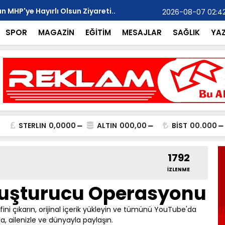
 MHP'ye Hayırlı Olsun Ziyareti..
Mehmet Yalç
2026-08-07 02:4
“Başlıyoruz
SPOR
MAGAZİN
EĞİTİM
MESAJLAR
SAĞLIK
YA
STERLIN
0,0000
ALTIN
000,00
BİST
00.000
1792
İZLENME
uşturucu Operasyonu
fini çıkarın, orijinal içerik yükleyin ve tümünü YouTube'da
la, ailenizle ve dünyayla paylaşın.