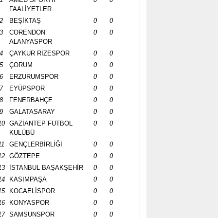
FAALİYETLER
2
BEŞİKTAŞ
0
0
3
CORENDON
0
0
ALANYASPOR
4
ÇAYKUR RİZESPOR
0
0
5
ÇORUM
0
0
6
ERZURUMSPOR
0
0
7
EYÜPSPOR
0
0
8
FENERBAHÇE
0
0
9
GALATASARAY
0
0
10
GAZİANTEP FUTBOL
0
0
KULÜBÜ
11
GENÇLERBİRLİĞİ
0
0
12
GÖZTEPE
0
0
13
İSTANBUL BAŞAKŞEHİR
0
0
14
KASIMPAŞA
0
0
15
KOCAELİSPOR
0
0
16
KONYASPOR
0
0
17
SAMSUNSPOR
0
0