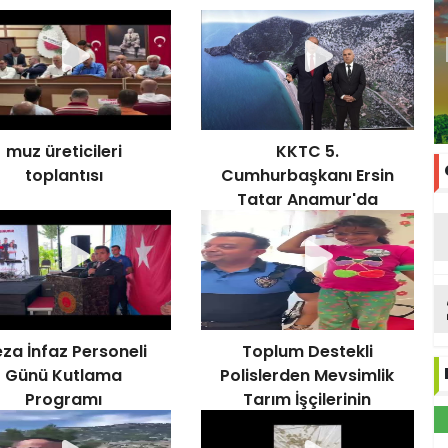
muz üreticileri
KKTC 5.
toplantısı
Cumhurbaşkanı Ersin
Tatar Anamur'da
za İnfaz Personeli
Toplum Destekli
Günü Kutlama
Polislerden Mevsimlik
Programı
Tarım İşçilerinin
Çocuklarına
Bilinçlendirme Etkinliği