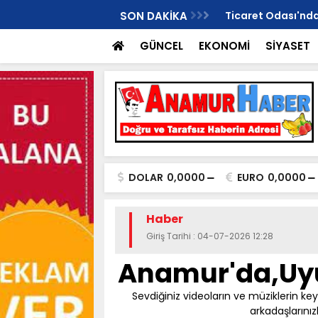
Değil, Harekete Geçme Zamanı!"
SON DAKİKA
Ticaret Odası'ndan
GÜNCEL
EKONOMİ
SİYASET
DOLAR
0,0000
EURO
0,0000
Haber
Giriş Tarihi : 04-07-2026 12:28
Anamur'da,Uy
Sevdiğiniz videoların ve müziklerin key
arkadaşlarınız