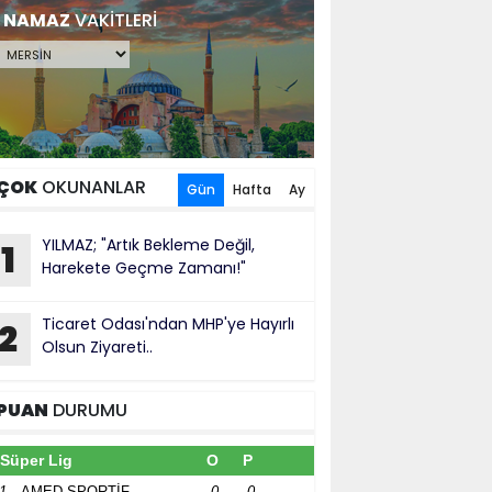
NAMAZ
VAKİTLERİ
ÇOK
OKUNANLAR
Gün
Hafta
Ay
YILMAZ; "Artık Bekleme Değil,
1
Harekete Geçme Zamanı!"
Ticaret Odası'ndan MHP'ye Hayırlı
2
Olsun Ziyareti..
PUAN
DURUMU
Süper Lig
O
P
1
AMED SPORTİF
0
0