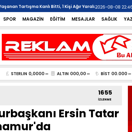
anan Tartışma Kanlı Bitti, 1 Kişi Ağır Yaralı..
YILMAZ; "Ar
2026-08-08 22:4
SPOR
MAGAZİN
EĞİTİM
MESAJLAR
SAĞLIK
YA
STERLIN
0,0000
ALTIN
000,00
BİST
00.000
1655
İZLENME
rbaşkanı Ersin Tatar
namur'da