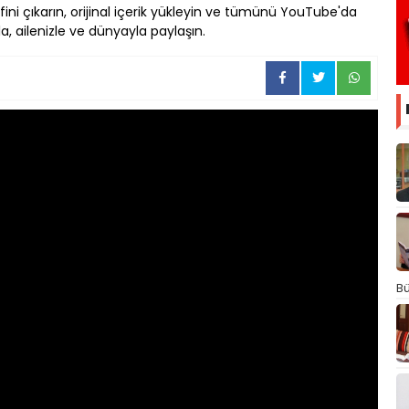
fini çıkarın, orijinal içerik yükleyin ve tümünü YouTube'da
la, ailenizle ve dünyayla paylaşın.
Bü