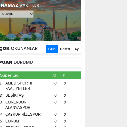
NAMAZ
VAKİTLERİ
ÇOK
OKUNANLAR
Gün
Hafta
Ay
PUAN
DURUMU
Süper Lig
O
P
1
AMED SPORTİF
0
0
FAALİYETLER
2
BEŞİKTAŞ
0
0
3
CORENDON
0
0
ALANYASPOR
4
ÇAYKUR RİZESPOR
0
0
5
ÇORUM
0
0