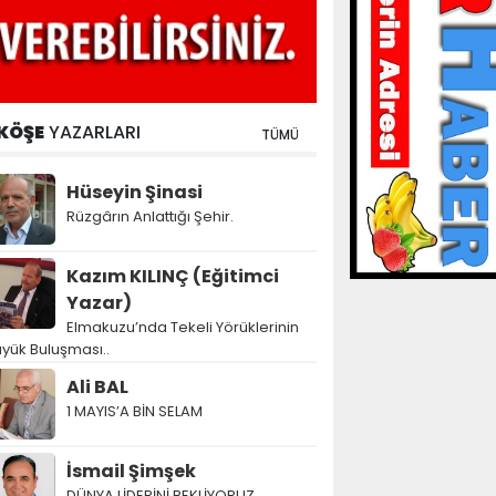
KÖŞE
YAZARLARI
TÜMÜ
Hüseyin Şinasi
Rüzgârın Anlattığı Şehir.
Kazım KILINÇ (Eğitimci
Yazar)
Elmakuzu’nda Tekeli Yörüklerinin
yük Buluşması..
Ali BAL
1 MAYIS’A BİN SELAM
İsmail Şimşek
DÜNYA LİDERİNİ BEKLİYORUZ…