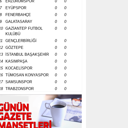
6
ERZURUMSPOR
0
0
7
EYÜPSPOR
0
0
8
FENERBAHÇE
0
0
9
GALATASARAY
0
0
10
GAZİANTEP FUTBOL
0
0
KULÜBÜ
11
GENÇLERBİRLİĞİ
0
0
12
GÖZTEPE
0
0
13
İSTANBUL BAŞAKŞEHİR
0
0
14
KASIMPAŞA
0
0
15
KOCAELİSPOR
0
0
16
TÜMOSAN KONYASPOR
0
0
17
SAMSUNSPOR
0
0
18
TRABZONSPOR
0
0