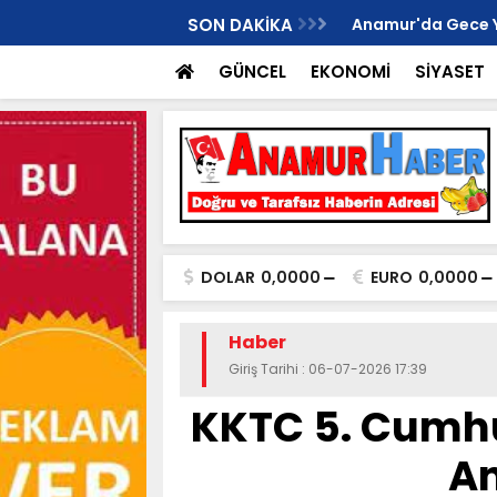
İ ANAMUR KURUCU İLÇE BAŞKANI OLDU..
SON DAKİKA
Anamur'da Gece Yaş
GÜNCEL
EKONOMİ
SİYASET
DOLAR
0,0000
EURO
0,0000
Haber
Giriş Tarihi : 06-07-2026 17:39
KKTC 5. Cumhu
A