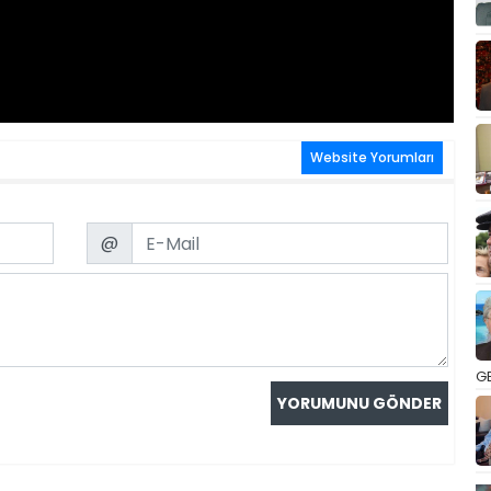
Website Yorumları
Email
@
GE