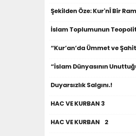
Şekilden Öze: Kur'nÎ Bir Ra
İslam Toplumunun Teopolit
“Kur’an’da Ümmet ve Şahit
“İslam Dünyasının Unuttuğ
Duyarsızlık Salgını.!
HAC VE KURBAN 3
HAC VE KURBAN 2