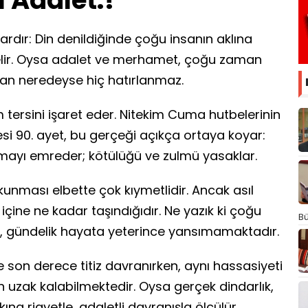
 Adalet.!
rdır: Din denildiğinde çoğu insanın aklına
elir. Oysa adalet ve merhamet, çoğu zaman
man neredeyse hiç hatırlanmaz.
m tersini işaret eder. Nitekim Cuma hutbelerinin
i 90. ayet, bu gerçeği açıkça ortaya koyar:
laşmayı emreder; kötülüğü ve zulmü yasaklar.
unması elbette çok kıymetlidir. Ancak asıl
içine ne kadar taşındığıdır. Ne yazık ki çoğu
Bü
 gündelik hayata yeterince yansımamaktadır.
 son derece titiz davranırken, aynı hassasiyeti
uzak kalabilmektedir. Oysa gerçek dindarlık,
ına riayetle, adaletli davranışla ölçülür.