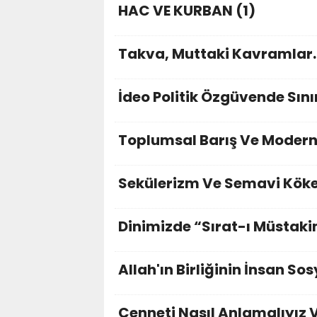
HAC VE KURBAN (1)
Takva, Muttaki Kavramlar.
İdeo Politik Özgüvende Sını
Toplumsal Barış Ve Modern 
Sekülerizm Ve Semavi Köken
Dinimizde “Sırat-ı Müstakim
Allah'ın Birliğinin İnsan So
Cenneti Nasıl Anlamalıyız 