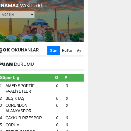
NAMAZ
VAKİTLERİ
ÇOK
OKUNANLAR
Gün
Hafta
Ay
PUAN
DURUMU
Süper Lig
O
P
1
AMED SPORTİF
0
0
FAALİYETLER
2
BEŞİKTAŞ
0
0
3
CORENDON
0
0
ALANYASPOR
4
ÇAYKUR RİZESPOR
0
0
5
ÇORUM
0
0