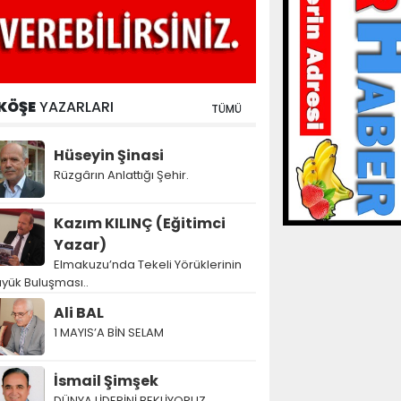
KÖŞE
YAZARLARI
TÜMÜ
Hüseyin Şinasi
Rüzgârın Anlattığı Şehir.
Kazım KILINÇ (Eğitimci
Yazar)
Elmakuzu’nda Tekeli Yörüklerinin
yük Buluşması..
Ali BAL
1 MAYIS’A BİN SELAM
İsmail Şimşek
DÜNYA LİDERİNİ BEKLİYORUZ…