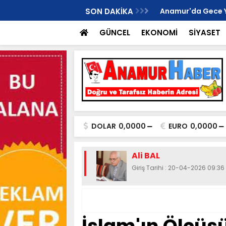
İ ANAMUR KURUCU İLÇE BAŞKANI OLDU..
SON DAKİKA
Anamur'da Gece Yaş
GÜNCEL
EKONOMİ
SİYASET
DOLAR
0,0000
EURO
0,0000
Ali BAL
Giriş Tarihi : 20-04-2026 09:36