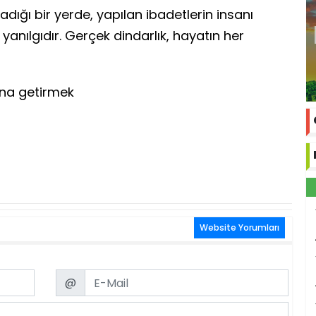
dığı bir yerde, yapılan ibadetlerin insanı
anılgıdır. Gerçek dindarlık, hayatın her
şına getirmek
Website Yorumları
Email
@