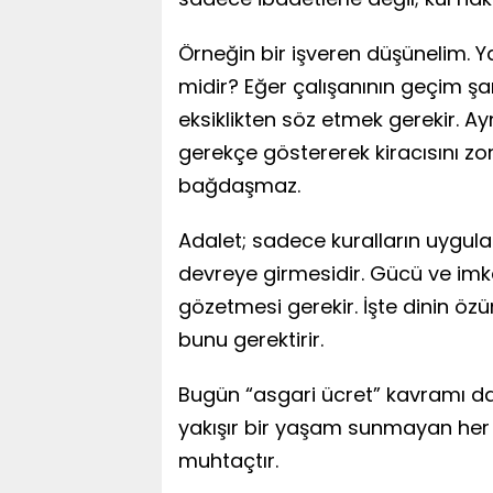
Örneğin bir işveren düşünelim. Ya
midir? Eğer çalışanının geçim şar
eksiklikten söz etmek gerekir. Ayn
gerekçe göstererek kiracısını z
bağdaşmaz.
Adalet; sadece kuralların uygul
devreye girmesidir. Gücü ve imkâ
gözetmesi gerekir. İşte dinin ö
bunu gerektirir.
Bugün “asgari ücret” kavramı da
yakışır bir yaşam sunmayan her
muhtaçtır.