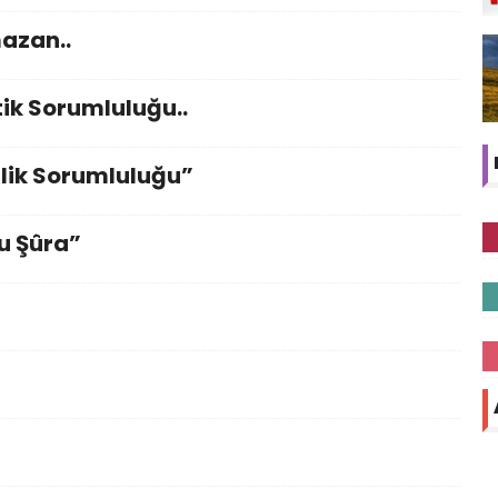
mazan..
ik Sorumluluğu..
lik Sorumluluğu”
u Şûra”