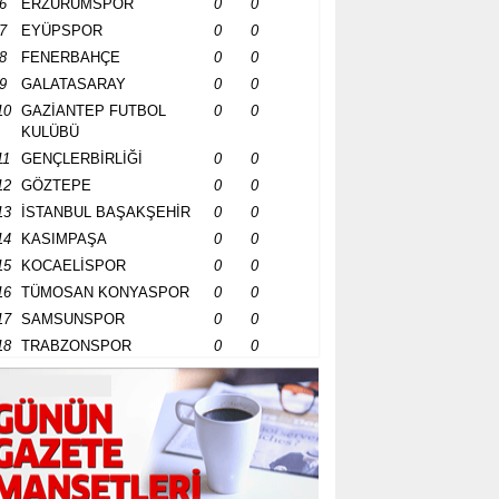
6
ERZURUMSPOR
0
0
7
EYÜPSPOR
0
0
8
FENERBAHÇE
0
0
9
GALATASARAY
0
0
10
GAZİANTEP FUTBOL
0
0
KULÜBÜ
11
GENÇLERBİRLİĞİ
0
0
12
GÖZTEPE
0
0
13
İSTANBUL BAŞAKŞEHİR
0
0
14
KASIMPAŞA
0
0
15
KOCAELİSPOR
0
0
16
TÜMOSAN KONYASPOR
0
0
17
SAMSUNSPOR
0
0
18
TRABZONSPOR
0
0