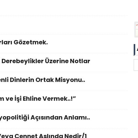
rları Gözetmek.
Derebeylikler Üzerine Notlar
li Dinlerin Ortak Misyonu..
 ve İşi Ehline Vermek..!”
syopolitiği Açısından Anlamı..
Veya Cennet Aslında Nedir/1