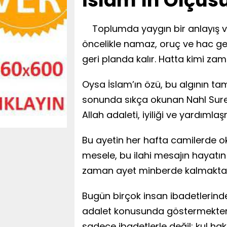
İslam'ın Ölçüsü
Toplumda yaygın bir anlayış va
öncelikle namaz, oruç ve hac g
geri planda kalır. Hatta kimi za
Oysa İslam’ın özü, bu algının ta
sonunda sıkça okunan Nahl Sures
Allah adaleti, iyiliği ve yardım
Bu ayetin her hafta camilerde ok
mesele, bu ilahi mesajın hayatın 
zaman ayet minberde kalmakta,
Bugün birçok insan ibadetlerinde
adalet konusunda göstermekten 
sadece ibadetlerle değil; kul hakk