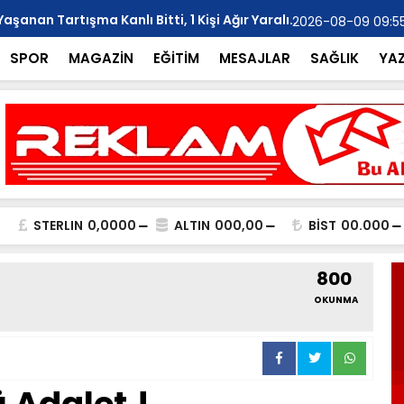
anan Tartışma Kanlı Bitti, 1 Kişi Ağır Yaralı..
YILMAZ; "Ar
2026-08-09 09:5
SPOR
MAGAZİN
EĞİTİM
MESAJLAR
SAĞLIK
YA
STERLIN
0,0000
ALTIN
000,00
BİST
00.000
800
OKUNMA