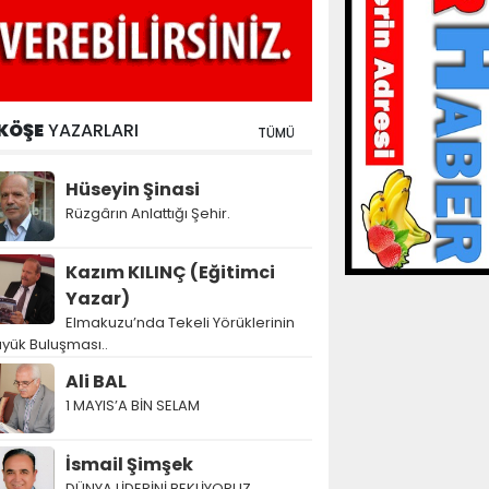
KÖŞE
YAZARLARI
TÜMÜ
Hüseyin Şinasi
Rüzgârın Anlattığı Şehir.
Kazım KILINÇ (Eğitimci
Yazar)
Elmakuzu’nda Tekeli Yörüklerinin
yük Buluşması..
Ali BAL
1 MAYIS’A BİN SELAM
İsmail Şimşek
DÜNYA LİDERİNİ BEKLİYORUZ…