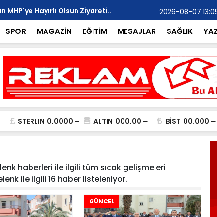
 MHP'ye Hayırlı Olsun Ziyareti..
Mehmet Yalç
2026-08-07 13:0
“Başlıyoruz
SPOR
MAGAZİN
EĞİTİM
MESAJLAR
SAĞLIK
YA
STERLIN
0,0000
ALTIN
000,00
BİST
00.000
nk haberleri ile ilgili tüm sıcak gelişmeleri
nk ile ilgili 16 haber listeleniyor.
GÜNCEL