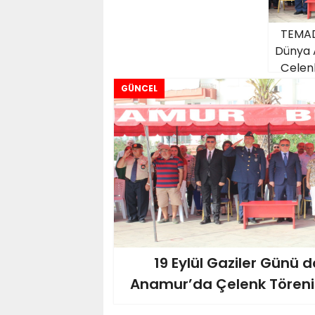
TEMAD
Dünya 
Çelenk
GÜNCEL
19 Eylül Gaziler Günü d
Anamur’da Çelenk Töreni 