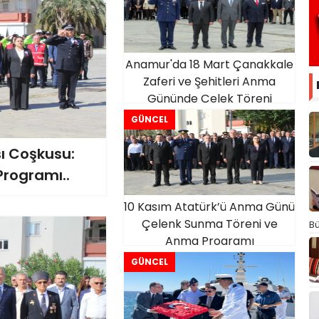
Anamur'da 18 Mart Çanakkale
Zaferi ve Şehitleri Anma
Gününde Çelek Töreni
Düzenlendi.
GÜNCEL
ı Coşkusu:
Programı..
10 Kasım Atatürk’ü Anma Günü
Çelenk Sunma Töreni ve
Bü
Anma Programı
Gerçekleştirildi.
GÜNCEL