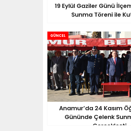
19 Eylül Gaziler Günü İlç
Sunma Töreni ile Kut
GÜNCEL
Anamur’da 24 Kasım Ö
Gününde Çelenk Sunm
Gerçekleşti..