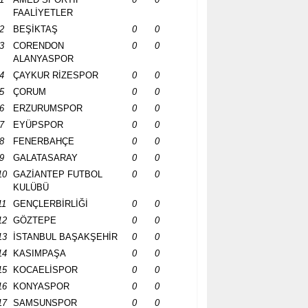
FAALİYETLER
2
BEŞİKTAŞ
0
0
3
CORENDON
0
0
ALANYASPOR
4
ÇAYKUR RİZESPOR
0
0
5
ÇORUM
0
0
6
ERZURUMSPOR
0
0
7
EYÜPSPOR
0
0
8
FENERBAHÇE
0
0
9
GALATASARAY
0
0
10
GAZİANTEP FUTBOL
0
0
KULÜBÜ
11
GENÇLERBİRLİĞİ
0
0
12
GÖZTEPE
0
0
13
İSTANBUL BAŞAKŞEHİR
0
0
14
KASIMPAŞA
0
0
15
KOCAELİSPOR
0
0
16
KONYASPOR
0
0
17
SAMSUNSPOR
0
0