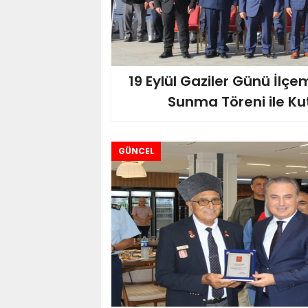
19 Eylül Gaziler Günü İlç
Sunma Töreni ile Kut
GÜNCEL