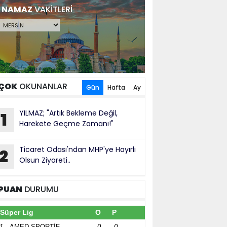
NAMAZ
VAKİTLERİ
ÇOK
OKUNANLAR
Gün
Hafta
Ay
YILMAZ; "Artık Bekleme Değil,
1
Harekete Geçme Zamanı!"
Ticaret Odası'ndan MHP'ye Hayırlı
2
Olsun Ziyareti..
PUAN
DURUMU
Süper Lig
O
P
1
AMED SPORTİF
0
0