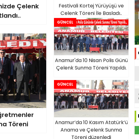
emizde Çelenk
Festivali Kortej Yürüyüşü ve
Çelenk Töreni İle Başladı..
landı..
GÜNCEL
Anamur'da 10 Nisan Polis Günü
Çelenk Sunma Töreni Yapıldı.
GÜNCEL
ğretmenler
Anamur’da 10 Kasım Atatürk’ü
a Töreni
Anama ve Çelenk Sunma
Töreni düzenledi