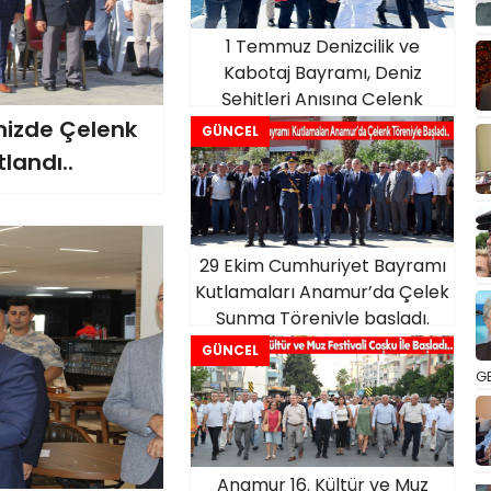
1 Temmuz Denizcilik ve
Kabotaj Bayramı, Deniz
Şehitleri Anısına Çelenk
Sunma Töreniyle Kutlandı
emizde Çelenk
GÜNCEL
landı..
29 Ekim Cumhuriyet Bayramı
Kutlamaları Anamur’da Çelek
Sunma Töreniyle başladı.
GÜNCEL
GE
Anamur 16. Kültür ve Muz