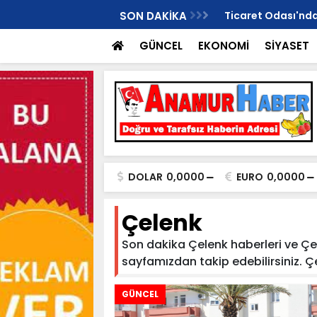
Değil, Harekete Geçme Zamanı!"
SON DAKİKA
Ticaret Odası'ndan
GÜNCEL
EKONOMİ
SİYASET
DOLAR
0,0000
EURO
0,0000
Çelenk
Son dakika Çelenk haberleri ve Çele
sayfamızdan takip edebilirsiniz. Çele
GÜNCEL