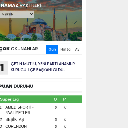
NAMAZ
VAKİTLERİ
ÇOK
OKUNANLAR
Gün
Hafta
Ay
ÇETİN MUTLU, YENİ PARTİ ANAMUR
1
KURUCU İLÇE BAŞKANI OLDU..
PUAN
DURUMU
Süper Lig
O
P
1
AMED SPORTİF
0
0
FAALİYETLER
2
BEŞİKTAŞ
0
0
3
CORENDON
0
0