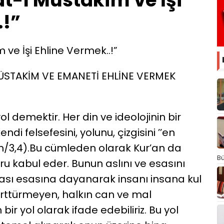
at-ı Müstakim ve İşi
.!”
 ve İşi Ehline Vermek..!”
MÜSTAKİM VE EMANETİ EHLİNE VERMEK
 demektir. Her din ve ideolojinin bir
endi felsefesini, yolunu, çizgisini ’’en
in/3,4).Bu cümleden olarak Kur’an da
Bü
ru kabul eder. Bunun aslını ve esasını
ası esasına dayanarak insanı insana kul
ttürmeyen, halkın can ve mal
bir yol olarak ifade edebiliriz. Bu yol