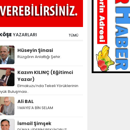
KÖŞE
YAZARLARI
TÜMÜ
Hüseyin Şinasi
Rüzgârın Anlattığı Şehir.
Kazım KILINÇ (Eğitimci
Yazar)
Elmakuzu’nda Tekeli Yörüklerinin
yük Buluşması..
Ali BAL
1 MAYIS’A BİN SELAM
İsmail Şimşek
DÜNYA LİDERİNİ BEKLİYORUZ…