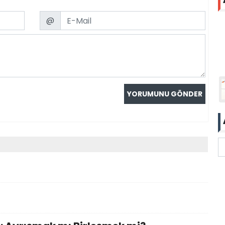
Email
@