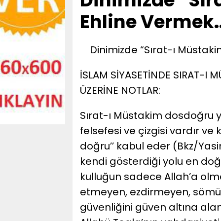
Dinimizde “Sır
Ehline Vermek.
Dinimizde “Sırat-ı Müstakim
İSLAM SİYASETİNDE SIRAT-I 
ÜZERİNE NOTLAR:
Sırat-ı Müstakim dosdoğru yol
felsefesi ve çizgisi vardır ve k
doğru’’ kabul eder (Bkz/Yas
kendi gösterdiği yolu en doğ
kulluğun sadece Allah’a olm
etmeyen, ezdirmeyen, sömür
güvenliğini güven altına alan 