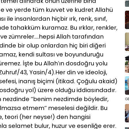
 temel alınarak onun üzerine bina
de ve yerde tüm kuvvet ve kudret Allahü
ı ile insanlardan hiçbir ırk, renk, sınıf,
inde tahakküm kuramaz. Bu ırklar, renkler,
oy ve zümreler….hepsi Allah tarafından
inde bir olup onlardan hiç biri diğeri
maz, kendi sultası ve boyunduruğu
remez. İşte bu Allah’ın dosdoğru yolu
Zuhruf/43, Yasin/4).Her din ve ideoloji,
elsefesi, inanış biçimi (itikad. Çoğulu akaid)
(dosdoğru yol) üzere olduğu iddiasındadır.
h nezdinde ’’benim nezdimde böyledir,
GE
olmazsa etmem’’ meselesi değildir. Bu
efe, teori (her neyse!) den hangisi
 selamet bulur, huzur ve esenliğe erer.