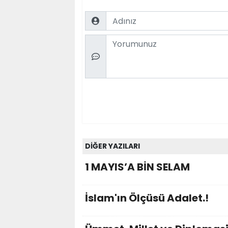
Name
Comment
DİĞER YAZILARI
1 MAYIS’A BİN SELAM
İslam'ın Ölçüsü Adalet.!