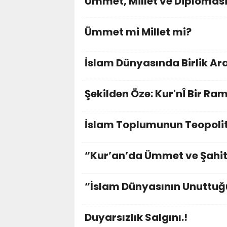
Ümmet, Millet ve Diplomasi
Ümmet mi Millet mi?
İslam Dünyasında Birlik Arayı
Şekilden Öze: Kur'nÎ Bir Ra
İslam Toplumunun Teopolit
“Kur’an’da Ümmet ve Şahit
“İslam Dünyasının Unuttuğ
Duyarsızlık Salgını.!