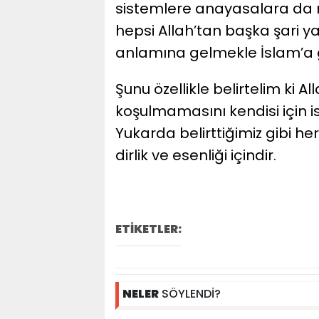
sistemlere anayasalara da 
hepsi Allah’tan başka şari y
anlamına gelmekle İslam’a g
Şunu özellikle belirtelim ki A
koşulmamasını kendisi için i
Yukarda belirttiğimiz gibi h
dirlik ve esenliği içindir.
ETİKETLER:
NELER
SÖYLENDİ?