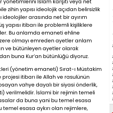
yönetimlerini İslam karşıtı veya net
le zihin yapısı ideolojik açıdan belirsizlik
ı ideolojiler arasında net bir ayırım
pısı itibarı ile problemli kişiliklere
ler. Bu anlamda emaneti ehline
üzere olmayı emreden ayetler anlam
yan ve bütünleyen ayetler olarak
ıdan buna Kur’an bütünlüğü diyoruz.
eri (yönetim emaneti) Sırat-ı Müstakim
projesi itibarı ile Allah ve rasulünün
psayan vahye dayalı bir siyasi önderlik,
) verilmelidir. İslami bir rejimin temeli
yasalar da buna yani bu temel esasa
u temel esasa aykırı olan rejimlere,