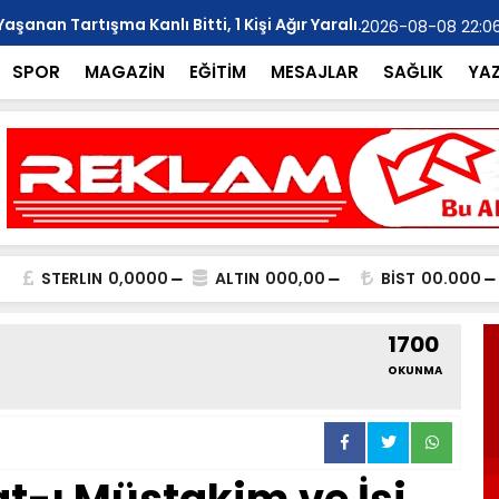
anan Tartışma Kanlı Bitti, 1 Kişi Ağır Yaralı..
YILMAZ; "Ar
2026-08-08 22:0
SPOR
MAGAZİN
EĞİTİM
MESAJLAR
SAĞLIK
YA
STERLIN
0,0000
ALTIN
000,00
BİST
00.000
1700
OKUNMA