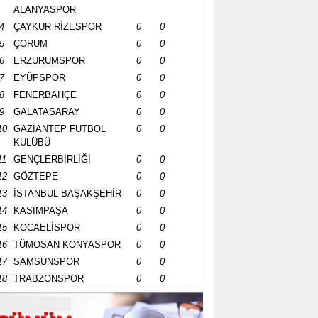
ALANYASPOR
4
ÇAYKUR RİZESPOR
0
0
5
ÇORUM
0
0
6
ERZURUMSPOR
0
0
7
EYÜPSPOR
0
0
8
FENERBAHÇE
0
0
9
GALATASARAY
0
0
10
GAZİANTEP FUTBOL
0
0
KULÜBÜ
11
GENÇLERBİRLİĞİ
0
0
12
GÖZTEPE
0
0
13
İSTANBUL BAŞAKŞEHİR
0
0
14
KASIMPAŞA
0
0
15
KOCAELİSPOR
0
0
16
TÜMOSAN KONYASPOR
0
0
17
SAMSUNSPOR
0
0
18
TRABZONSPOR
0
0