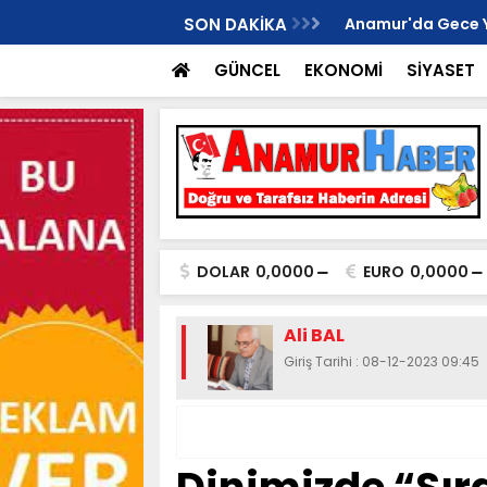
İ ANAMUR KURUCU İLÇE BAŞKANI OLDU..
SON DAKİKA
Anamur'da Gece Yaş
GÜNCEL
EKONOMİ
SİYASET
DOLAR
0,0000
EURO
0,0000
Ali BAL
Giriş Tarihi : 08-12-2023 09:45