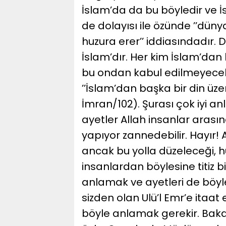
İslam’da da bu böyledir ve 
de dolayısı ile özünde ’’düny
huzura erer’’ iddiasındadır. Do
İslam’dır. Her kim İslam’dan 
bu ondan kabul edilmeyecektir
’’İslam’dan başka bir din üze
İmran/102). Şurası çok iyi an
ayetler Allah insanlar arasında
yapıyor zannedebilir. Hayır! 
ancak bu yolla düzeleceği, hu
insanlardan böylesine titiz bi
anlamak ve ayetleri de böyle
sizden olan Ulü’l Emr’e itaat
böyle anlamak gerekir. Bakar