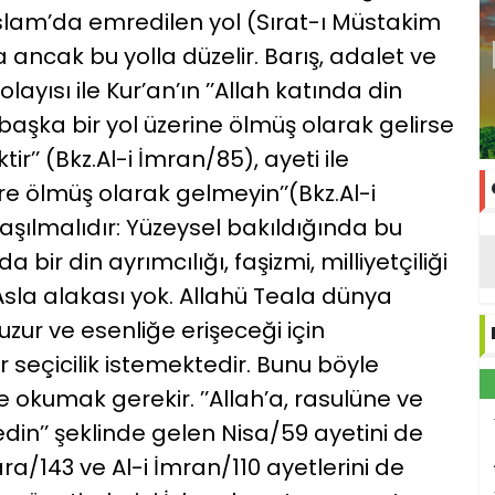
İslam’da emredilen yol (Sırat-ı Müstakim
a ancak bu yolla düzelir. Barış, adalet ve
layısı ile Kur’an’ın ’’Allah katında din
başka bir yol üzerine ölmüş olarak gelirse
’’ (Bkz.Al-i İmran/85), ayeti ile
re ölmüş olarak gelmeyin’’(Bkz.Al-i
laşılmalıdır: Yüzeysel bakıldığında bu
 bir din ayrımcılığı, faşizmi, milliyetçiliği
Asla alakası yok. Allahü Teala dünya
zur ve esenliğe erişeceği için
r seçicilik istemektedir. Bunu böyle
 okumak gerekir. ’’Allah’a, rasulüne ve
 edin’’ şeklinde gelen Nisa/59 ayetini de
a/143 ve Al-i İmran/110 ayetlerini de