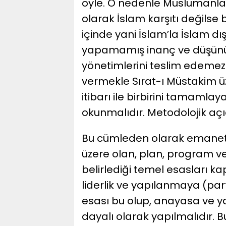
öyle. O nedenle Müslümanlar 
olarak İslam karşıtı değilse bi
içinde yani İslam’la İslam dış
yapamamış inanç ve düşünüş ya
yönetimlerini teslim edemez
vermekle Sırat-ı Müstakim 
itibarı ile birbirini tamamla
okunmalıdır. Metodolojik aç
Bu cümleden olarak emanetl
üzere olan, plan, program ve 
belirlediği temel esasları ka
liderlik ve yapılanmaya (parti
esası bu olup, anayasa ve 
dayalı olarak yapılmalıdır. B