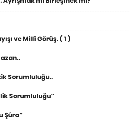
: Ayrışmak mı Birleşmek mi?
şı ve Milli Görüş. ( 1 )
mazan..
ik Sorumluluğu..
lik Sorumluluğu”
u Şûra”