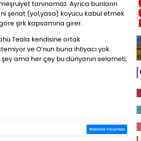
meşruiyet tanınamaz. Ayrıca bunların
ani şeriat (yol,yasa) koyucu kabul etmek
öre şirk kapsamına girer.
llahü Teala kendisine ortak
stemiyor ve O’nun buna ihtiyacı yok.
er şey ama her çey bu dünyanın selameti,
Website Yorumları