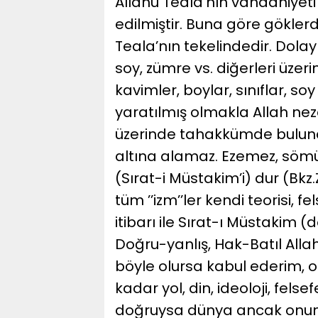
Allahü Teala’nın vahdaniyeti
edilmiştir. Buna göre gökler
Teala’nın tekelindedir. Dolayıs
soy, zümre vs. diğerleri üzer
kavimler, boylar, sınıflar, s
yaratılmış olmakla Allah nezd
üzerinde tahakkümde buluna
altına alamaz. Ezemez, sömü
(Sırat-i Müstakim’i) dur (Bkz.
tüm ’’izm’’ler kendi teorisi, f
itibarı ile Sırat-ı Müstakim 
Doğru-yanlış, Hak-Batıl Alla
böyle olursa kabul ederim, 
kadar yol, din, ideoloji, fels
doğruysa dünya ancak onunla