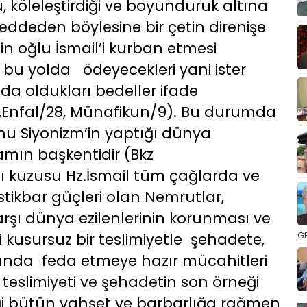
, köleleştirdiği ve boyunduruk altına
reddeden böylesine bir çetin direnişe
in oğlu İsmail’i kurban etmesi
 bu yolda ödeyecekleri yani ister
 oldukları bedeller ifade
11,Enfal/28, Münafikun/9). Bu durumda
u Siyonizm’in yaptığı dünya
yamın başkentidir (Bkz
ı kuzusu Hz.İsmail tüm çağlarda ve
ikbar güçleri olan Nemrutlar,
arşı dünya ezilenlerinin korunması ve
GE
kusursuz bir teslimiyetle şehadete,
lunda feda etmeye hazır mücahitleri
 teslimiyeti ve şehadetin son örneği
ediği bütün vahşet ve barbarlığa rağmen