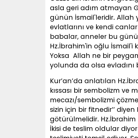
asla geri adım atmayan Ga
günün İsmail'leridir. Allah
evlatlarını ve kendi canl
babalar, anneler bu günün
Hz.İbrahim'in oğlu İsmail'
Yoksa Allah ne bir peygam
yolunda da olsa evladını
Kur’an’da anlatılan Hz.İbr
kıssası bir sembolizm ve 
mecazı/sembolizmi çözmek i
sizin için bir fitnedir’’ di
götürülmelidir. Hz.İbrahim o
İkisi de teslim oldular diy