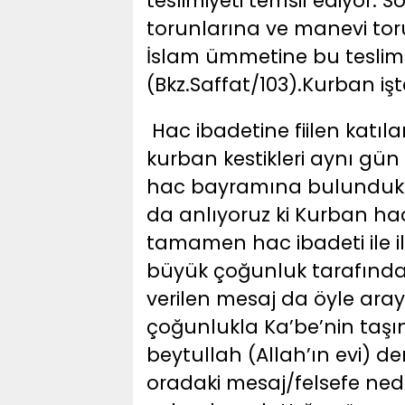
teslimiyeti temsil ediyor. 
torunlarına ve manevi tor
İslam ümmetine bu teslimiy
(Bkz.Saffat/103).Kurban işt
Hac ibadetine fiilen katı
kurban kestikleri aynı gü
hac bayramına bulundukla
da anlıyoruz ki Kurban ha
tamamen hac ibadeti ile il
büyük çoğunluk tarafında
verilen mesaj da öyle aray
çoğunlukla Ka’be’nin taşı
beytullah (Allah’ın evi) de
oradaki mesaj/felsefe nedi