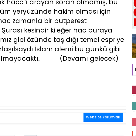
ek hacc”ı arayan soran olmamış, bu
tüm yeryüzünde hakim olması için
 hac zamanla bir putperest
urası kesindir ki eğer hac buraya
mız gibi özünde taşıdığı temel espriye
nlaşılsaydı İslam alemi bu günkü gibi
de olmayacaktı. (Devamı gelecek)
Website Yorumları