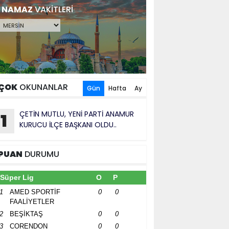
NAMAZ
VAKİTLERİ
ÇOK
OKUNANLAR
Gün
Hafta
Ay
ÇETİN MUTLU, YENİ PARTİ ANAMUR
1
KURUCU İLÇE BAŞKANI OLDU..
PUAN
DURUMU
Süper Lig
O
P
1
AMED SPORTİF
0
0
FAALİYETLER
2
BEŞİKTAŞ
0
0
3
CORENDON
0
0