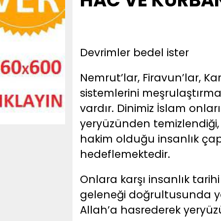
HAC VE KURB
Devrimler bedel ister
Nemrut’lar, Firavun’lar, K
sistemlerini meşrulaştırm
vardır. Dinimiz İslam onla
yeryüzünden temizlendiği,
hakim olduğu insanlık çap
hedeflemektedir.
Onlara karşı insanlık tari
geleneği doğrultusunda ye
Allah’a hasrederek yeryüz