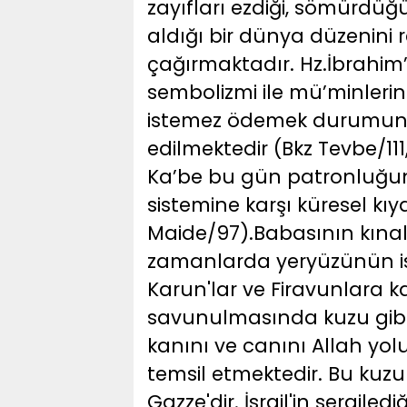
zayıfları ezdiği, sömürdüğü
aldığı bir dünya düzenini 
çağırmaktadır. Hz.İbrahim’
sembolizmi ile mü’minlerin
istemez ödemek durumunda
edilmektedir (Bkz Tevbe/1
Ka’be bu gün patronluğun
sistemine karşı küresel kı
Maide/97).Babasının kınal
zamanlarda yeryüzünün ist
Karun'lar ve Firavunlara k
savunulmasında kuzu gibi 
kanını ve canını Allah yo
temsil etmektedir. Bu kuzu
Gazze'dir. İsrail'in sergil