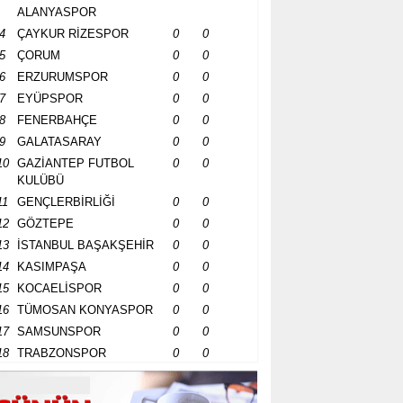
ALANYASPOR
4
ÇAYKUR RİZESPOR
0
0
5
ÇORUM
0
0
6
ERZURUMSPOR
0
0
7
EYÜPSPOR
0
0
8
FENERBAHÇE
0
0
9
GALATASARAY
0
0
10
GAZİANTEP FUTBOL
0
0
KULÜBÜ
11
GENÇLERBİRLİĞİ
0
0
12
GÖZTEPE
0
0
13
İSTANBUL BAŞAKŞEHİR
0
0
14
KASIMPAŞA
0
0
15
KOCAELİSPOR
0
0
16
TÜMOSAN KONYASPOR
0
0
17
SAMSUNSPOR
0
0
18
TRABZONSPOR
0
0