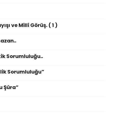
şı ve Milli Görüş. ( 1 )
mazan..
ik Sorumluluğu..
lik Sorumluluğu”
u Şûra”