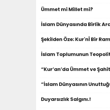
Ümmet mi Millet mi?
İslam Dünyasında Birlik Arayı
Şekilden Öze: Kur'nÎ Bir Ra
İslam Toplumunun Teopolit
“Kur’an’da Ümmet ve Şahit
“İslam Dünyasının Unuttuğ
Duyarsızlık Salgını.!