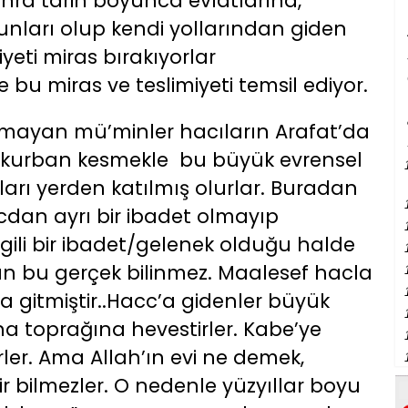
Sonra tarih boyunca evlatlarına,
unları olup kendi yollarından giden
eti miras bırakıyorlar
e bu miras ve teslimiyeti temsil ediyor.
lamayan mü’minler hacıların Arafat’da
n kurban kesmekle bu büyük evrensel
rı yerden katılmış olurlar. Buradan
cdan ayrı bir ibadet olmayıp
gili bir ibadet/gelenek olduğu halde
n bu gerçek bilinmez. Maalesef hacla
a gitmiştir..Hacc’a gidenler büyük
na toprağına hevestirler. Kabe’ye
rler. Ama Allah’ın evi ne demek,
r bilmezler. O nedenle yüzyıllar boyu