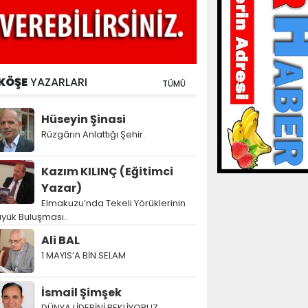
KÖŞE
YAZARLARI
TÜMÜ
Hüseyin Şinasi
Rüzgârın Anlattığı Şehir.
Kazım KILINÇ (Eğitimci
Yazar)
Elmakuzu’nda Tekeli Yörüklerinin
yük Buluşması..
Ali BAL
1 MAYIS’A BİN SELAM
İsmail Şimşek
DÜNYA LİDERİNİ BEKLİYORUZ…