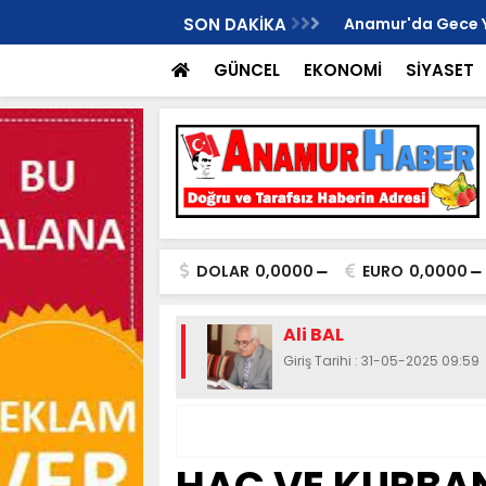
İ ANAMUR KURUCU İLÇE BAŞKANI OLDU..
SON DAKİKA
Anamur'da Gece Yaş
GÜNCEL
EKONOMİ
SİYASET
DOLAR
0,0000
EURO
0,0000
Ali BAL
Giriş Tarihi : 31-05-2025 09:59