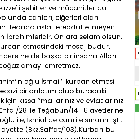
zze'li şehitler ve mücahitler bu
 yolunda canları, ciğerleri olan
arını fedada asla tereddüt etmeyen
 İbrahimleridir. Onlara selam olsun.
i kurban etmesindeki mesaj budur.
bere ne de başka bir insana Allah
 boğazlamayı emretmez.
ahim’in oğlu İsmail’i kurban etmesi
mecazi bir anlatım olup buradaki
çin kıssa ‘’mallarınız ve evlatlarınız
yen Enfal/28 ile Teğabün/14-18 ayetlerine
ğlu ile, İsmial de canı ile sınanmıştı.
or ayette (Bkz.Saffat/103).Kurban bu