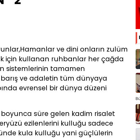
AN 2
arunlar,Hamanlar ve dini onların zulüm
ak için kullanan ruhbanlar her çağda
rın sistemlerinin tamamen
 barış ve adaletin tüm dünyaya
ında evrensel bir dünya düzeni
Bü
hi boyunca süre gelen kadim risalet
ryüzü ezilenlerini kulluğu sadece
ünde kula kulluğu yani güçlülerin