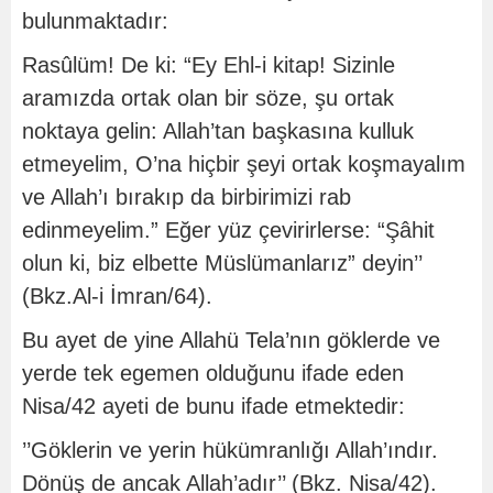
bulunmaktadır:
Rasûlüm! De ki: “Ey Ehl-i kitap! Sizinle
aramızda ortak olan bir söze, şu ortak
noktaya gelin: Allah’tan başkasına kulluk
etmeyelim, O’na hiçbir şeyi ortak koşmayalım
ve Allah’ı bırakıp da birbirimizi rab
edinmeyelim.” Eğer yüz çevirirlerse: “Şâhit
olun ki, biz elbette Müslümanlarız” deyin’’
(Bkz.Al-i İmran/64).
Bu ayet de yine Allahü Tela’nın göklerde ve
yerde tek egemen olduğunu ifade eden
Nisa/42 ayeti de bunu ifade etmektedir:
’’Göklerin ve yerin hükümranlığı Allah’ındır.
Dönüş de ancak Allah’adır’’ (Bkz. Nisa/42).