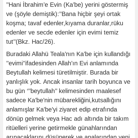
’’Hani İbrahim’e Evin (Ka’be) yerini göstermiş
ve (şöyle demiştik):’’Bana hiçbir şeyi ortak
koşma; tavaf edenler,kıyama duranlar,rüku
edenler ve secde edenler için evimi temiz
tut’’(Bkz. Hac/26).
Buradaki Allahü Teala’nın Ka’be için kullandığı
’’evimi’’ifadesinden Allah’ın Evi anlamında
Beytullah kelimesi türetilmiştir. Burada bir
yanlışlık yok. Ancak insanlar tarih boyunca ve
bu gün ‘’’beytullah’’ kelimesinden maalesef
sadece Ka’be’nin mübarekliğini,kutsallığını
anlamışlar Ka’be’yi ziyaret edip etrafında
dönüp gelmek veya Hac adı altında bir takım
ritüelleri yerine getirmekle günahlarından
arınacaklarını düşünerek ve analarından yeni