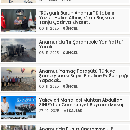
“Rüzgarlı Burun Anamur” Kitabının
Yazarı Halim Altınışık’tan Başsavcı
Tanju Çatlı’ya Ziyaret..
06-11-2025 -
GÜNCEL
Anamur’da Tır Şarampole Yan Yattı: 1
Yaralı
06-11-2025 -
GÜNCEL
Anamur, Yamaç Paraşütü Türkiye
Şampiyonası Süper Finaline Ev Sahipliği
Yapacak..
06-11-2025 -
GÜNCEL
Yalıevleri Mahallesi Muhtarı Abdullah
SINIR’dan Cumhuriyet Bayramı Mesajı..
27-10-2025 -
MESAJLAR
Anamur’da Fuhuş Operasyonu: 6