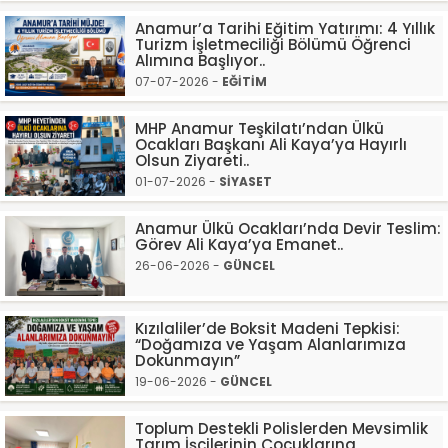
Anamur’a Tarihi Eğitim Yatırımı: 4 Yıllık
Turizm İşletmeciliği Bölümü Öğrenci
Alımına Başlıyor..
07-07-2026 -
EĞİTİM
MHP Anamur Teşkilatı’ndan Ülkü
Ocakları Başkanı Ali Kaya’ya Hayırlı
Olsun Ziyareti..
01-07-2026 -
SİYASET
Anamur Ülkü Ocakları’nda Devir Teslim:
Görev Ali Kaya’ya Emanet..
26-06-2026 -
GÜNCEL
Kızılaliler’de Boksit Madeni Tepkisi:
“Doğamıza ve Yaşam Alanlarımıza
Dokunmayın”
19-06-2026 -
GÜNCEL
Toplum Destekli Polislerden Mevsimlik
Tarım İşçilerinin Çocuklarına