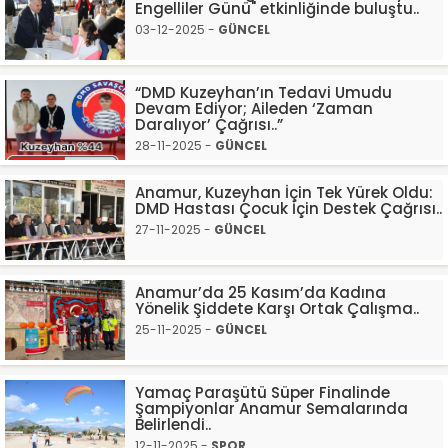
Engelliler Günü" etkinliğinde buluştu..
03-12-2025 -
GÜNCEL
“DMD Kuzeyhan’ın Tedavi Umudu
Devam Ediyor; Aileden ‘Zaman
Daralıyor’ Çağrısı..”
28-11-2025 -
GÜNCEL
Anamur, Kuzeyhan İçin Tek Yürek Oldu:
DMD Hastası Çocuk İçin Destek Çağrısı..
27-11-2025 -
GÜNCEL
Anamur’da 25 Kasım’da Kadına
Yönelik Şiddete Karşı Ortak Çalışma..
25-11-2025 -
GÜNCEL
Yamaç Paraşütü Süper Finalinde
Şampiyonlar Anamur Semalarında
Belirlendi..
12-11-2025 -
SPOR