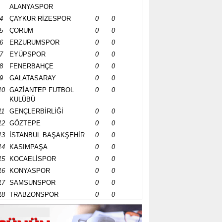
ALANYASPOR
4
ÇAYKUR RİZESPOR
0
0
5
ÇORUM
0
0
6
ERZURUMSPOR
0
0
7
EYÜPSPOR
0
0
8
FENERBAHÇE
0
0
9
GALATASARAY
0
0
10
GAZİANTEP FUTBOL
0
0
KULÜBÜ
11
GENÇLERBİRLİĞİ
0
0
12
GÖZTEPE
0
0
13
İSTANBUL BAŞAKŞEHİR
0
0
14
KASIMPAŞA
0
0
15
KOCAELİSPOR
0
0
16
KONYASPOR
0
0
17
SAMSUNSPOR
0
0
18
TRABZONSPOR
0
0