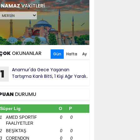
NAMAZ
VAKİTLERİ
ÇOK
OKUNANLAR
Gün
Hafta
Ay
Anamur'da Gece Yaşanan
1
Tartışma Kanlı Bitti, 1 Kişi Ağır Yaralı..
PUAN
DURUMU
Süper Lig
O
P
1
AMED SPORTİF
0
0
FAALİYETLER
2
BEŞİKTAŞ
0
0
3
CORENDON
0
0