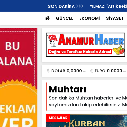
rtışma Kanlı Bitti, 1 Kişi Ağır Yaralı..
SON DAKİKA
YILMAZ; "Artık Be
GÜNCEL
EKONOMİ
SİYASET
DOLAR
0,0000
EURO
0,0000
Muhtarı
Son dakika Muhtarı haberleri ve Muh
sayfamızdan takip edebilirsiniz. Muht
MESAJLAR