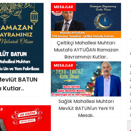
MESAJLAR
Çeltikçi Mahallesi Muhtarı
Mustafa AYTUĞAN Ramazan
Bayramınızı Kutlar..
MESAJLAR
 Mevlüt BATUN
Kutlar..
Sağlık Mahallesi Muhtarı
Mevlüt BATUN'un Yeni Yıl
AR
Mesajı..