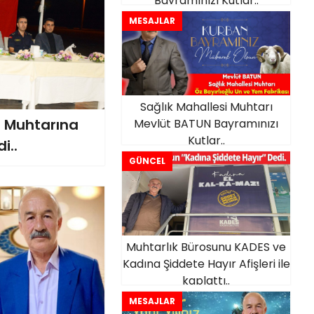
Bayramınızı Kutlar..
MESAJLAR
Sağlık Mahallesi Muhtarı
e Muhtarına
Mevlüt BATUN Bayramınızı
Kutlar..
i..
GÜNCEL
Muhtarlık Bürosunu KADES ve
Kadına Şiddete Hayır Afişleri ile
kaplattı..
MESAJLAR