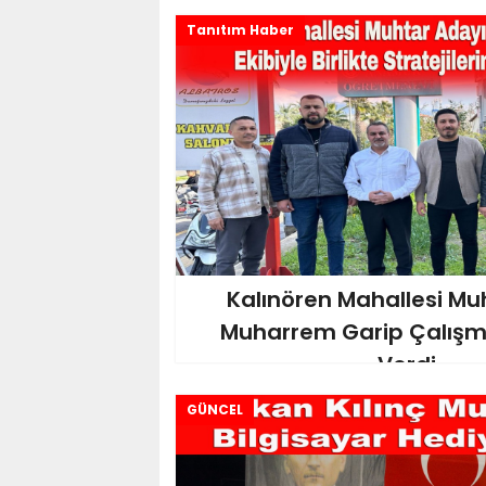
Tanıtım Haber
Kalınören Mahallesi Mu
Muharrem Garip Çalışma
Verdi..
GÜNCEL