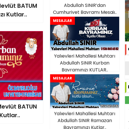
 Mevlüt BATUM
Abdullah SINIR’dan
Cumhuriyet Bayramı Mesajı..
 Kutlar..
MESAJLAR
Yalıevleri Mahallesi Muhtarı
Abdullah SINIR Kurban
Bayramınızı KUTLAR..
MESAJLAR
 Mevlüt BATUN
Yalıevleri Mahallesi Muhtarı
utlar..
Abdullah SINIR Ramazan
Bayramınızı Kutlar..