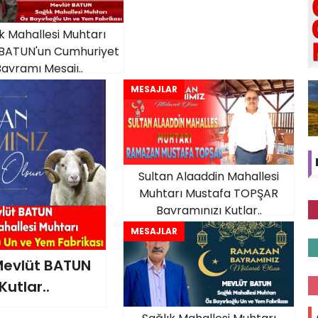
k Mahallesi Muhtarı
 BATUN'un Cumhuriyet
ayramı Mesajı..
MESAJLAR
Sultan Alaaddin Mahallesi
Muhtarı Mustafa TOPŞAR
Bayramınızı Kutlar..
MESAJLAR
 Mevlüt BATUN
utlar..