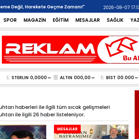
kleme Değil, Harekete Geçme Zamanı!"
Ticaret Oda
2026-08-07 17:1
SPOR
MAGAZİN
EĞİTİM
MESAJLAR
SAĞLIK
YA
STERLIN
0,0000
ALTIN
000,00
BİST
00.000
tarı haberleri ile ilgili tüm sıcak gelişmeleri
arı ile ilgili 26 haber listeleniyor.
MESAJLAR