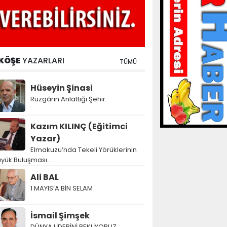
KÖŞE
YAZARLARI
TÜMÜ
Hüseyin Şinasi
Rüzgârın Anlattığı Şehir.
Kazım KILINÇ (Eğitimci
Yazar)
Elmakuzu’nda Tekeli Yörüklerinin
yük Buluşması..
Ali BAL
1 MAYIS’A BİN SELAM
İsmail Şimşek
DÜNYA LİDERİNİ BEKLİYORUZ…