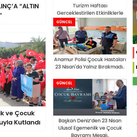
INÇ’A “ALTIN
Turizm Haftası
Gerçekleştirilen Etkinliklerle
”
Kutlandı.
GÜNCEL
Anamur Polisi Çocuk Hastaları
23 Nisan'da Yalnız Bırakmadı..
GÜNCEL
ik ve Çocuk
Başkan Deniz’den 23 Nisan
yla Kutlandı
Ulusal Egemenlik ve Çocuk
Bayramı Mesajı..