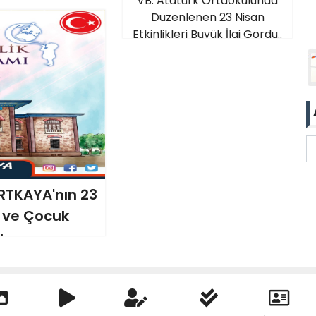
VB. Atatürk Ortaokulunda
Düzenlenen 23 Nisan
Etkinlikleri Büyük İlgi Gördü..
RTKAYA'nın 23
k ve Çocuk
..