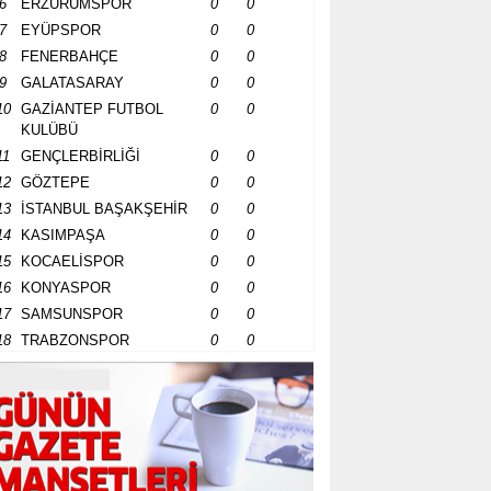
6
ERZURUMSPOR
0
0
7
EYÜPSPOR
0
0
8
FENERBAHÇE
0
0
9
GALATASARAY
0
0
10
GAZİANTEP FUTBOL
0
0
KULÜBÜ
11
GENÇLERBİRLİĞİ
0
0
12
GÖZTEPE
0
0
13
İSTANBUL BAŞAKŞEHİR
0
0
14
KASIMPAŞA
0
0
15
KOCAELİSPOR
0
0
16
KONYASPOR
0
0
17
SAMSUNSPOR
0
0
18
TRABZONSPOR
0
0