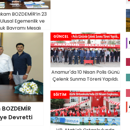
kam BOZDEMİR’in 23
 Ulusal Egemenlik ve
uk Bayramı Mesajı
GÜNCEL
Anamur'da 10 Nisan Polis Günü
Çelenk Sunma Töreni Yapıldı.
EĞİTİM
 BOZDEMİR
ye Devretti