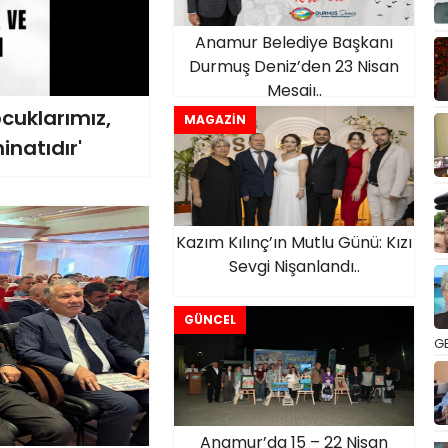
Anamur Belediye Başkanı
Durmuş Deniz’den 23 Nisan
Mesajı..
cuklarımız,
MAGAZİN
inatıdır'
Kazım Kılınç’ın Mutlu Günü: Kızı
Sevgi Nişanlandı..
GÜNCEL
GE
Anamur’da 15 – 22 Nisan