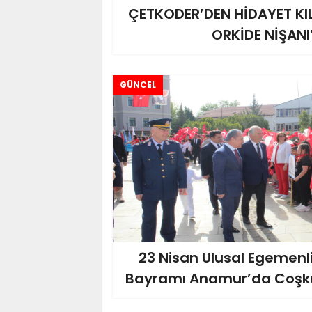
ÇETKODER’DEN HİDAYET KIL
ORKİDE NİŞANI
GÜNCEL
23 Nisan Ulusal Egemenl
Bayramı Anamur’da Coşku