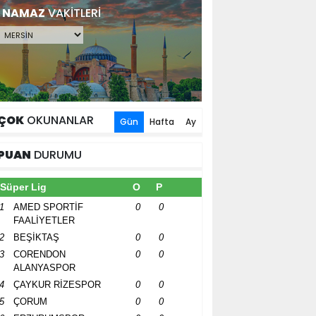
NAMAZ
VAKİTLERİ
ÇOK
OKUNANLAR
Gün
Hafta
Ay
PUAN
DURUMU
Süper Lig
O
P
1
AMED SPORTİF
0
0
FAALİYETLER
2
BEŞİKTAŞ
0
0
3
CORENDON
0
0
ALANYASPOR
4
ÇAYKUR RİZESPOR
0
0
5
ÇORUM
0
0