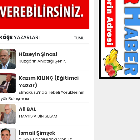
KÖŞE
YAZARLARI
TÜMÜ
Hüseyin Şinasi
Rüzgârın Anlattığı Şehir.
Kazım KILINÇ (Eğitimci
Yazar)
Elmakuzu’nda Tekeli Yörüklerinin
yük Buluşması..
Ali BAL
1 MAYIS’A BİN SELAM
İsmail Şimşek
DÜNYA LİDERİNİ BEKLİYORUZ…