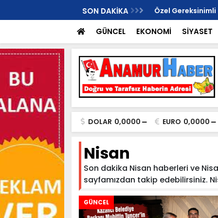
i Anamur İlçe Başkanlığı İçin Gündemde!
SON DAKİKA
Özel Gereksinimli
ikkat Çekti
Dönüştü..
GÜNCEL
EKONOMİ
SİYASET
DOLAR
0,0000
EURO
0,0000
Nisan
Son dakika Nisan haberleri ve Nisan 
sayfamızdan takip edebilirsiniz. Nisa
GÜNCEL