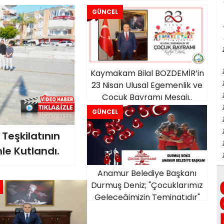
GÜNCEL
Kaymakam Bilal BOZDEMİR’in
23 Nisan Ulusal Egemenlik ve
Çocuk Bayramı Mesajı..
GÜNCEL
Teşkilatının
le Kutlandı.
Anamur Belediye Başkanı
Durmuş Deniz; "Çocuklarımız
Geleceğimizin Teminatıdır"