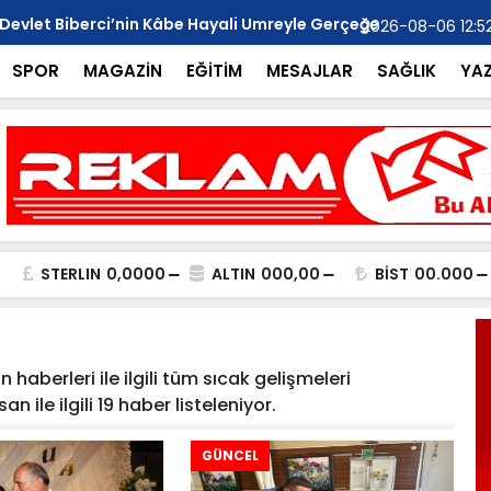
 Devlet Biberci’nin Kâbe Hayali Umreyle Gerçeğe
MHP Anamur 
2026-08-06 12:5
Ziyareti..
SPOR
MAGAZİN
EĞİTİM
MESAJLAR
SAĞLIK
YA
STERLIN
0,0000
ALTIN
000,00
BİST
00.000
haberleri ile ilgili tüm sıcak gelişmeleri
n ile ilgili 19 haber listeleniyor.
GÜNCEL