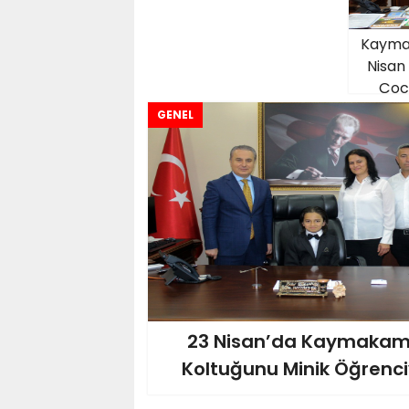
Kayma
Nisan
Çoc
GENEL
23 Nisan’da Kaymakam
Koltuğunu Minik Öğrenci