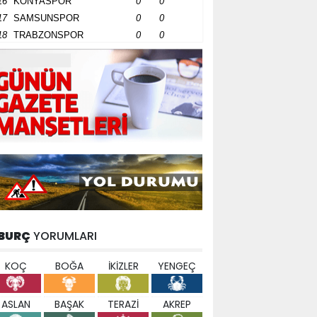
16
KONYASPOR
0
0
17
SAMSUNSPOR
0
0
18
TRABZONSPOR
0
0
BURÇ
YORUMLARI
KOÇ
BOĞA
İKİZLER
YENGEÇ
ASLAN
BAŞAK
TERAZİ
AKREP