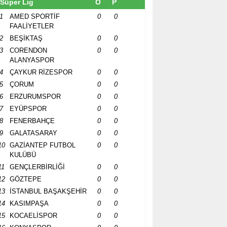
Süper Lig
O
P
1
AMED SPORTİF
0
0
FAALİYETLER
2
BEŞİKTAŞ
0
0
3
CORENDON
0
0
ALANYASPOR
4
ÇAYKUR RİZESPOR
0
0
5
ÇORUM
0
0
6
ERZURUMSPOR
0
0
7
EYÜPSPOR
0
0
8
FENERBAHÇE
0
0
9
GALATASARAY
0
0
10
GAZİANTEP FUTBOL
0
0
KULÜBÜ
11
GENÇLERBİRLİĞİ
0
0
12
GÖZTEPE
0
0
13
İSTANBUL BAŞAKŞEHİR
0
0
14
KASIMPAŞA
0
0
15
KOCAELİSPOR
0
0