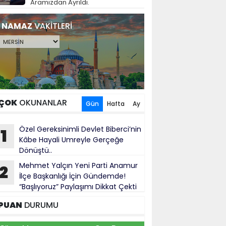
Aramızdan Ayrıldı.
NAMAZ
VAKİTLERİ
ÇOK
OKUNANLAR
Gün
Hafta
Ay
Özel Gereksinimli Devlet Biberci’nin
1
Kâbe Hayali Umreyle Gerçeğe
Dönüştü..
Mehmet Yalçın Yeni Parti Anamur
2
İlçe Başkanlığı İçin Gündemde!
“Başlıyoruz” Paylaşımı Dikkat Çekti
PUAN
DURUMU