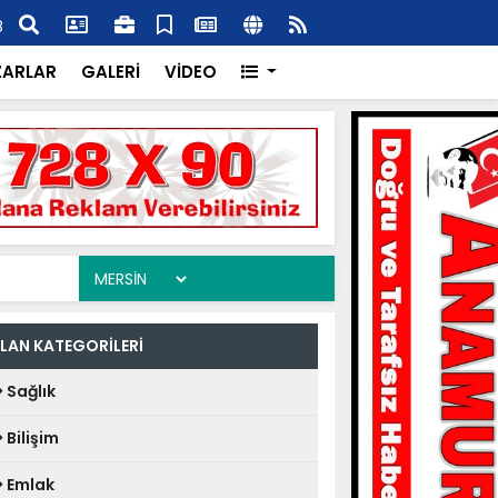
İlçe Başkanlığına Muhtarlar Derneği’nden Hayırlı Olsun
Zira
8
Marke
ZARLAR
GALERİ
VİDEO
İLAN KATEGORİLERİ
Sağlık
Bilişim
Emlak