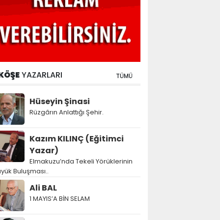
KÖŞE
YAZARLARI
TÜMÜ
Hüseyin Şinasi
Rüzgârın Anlattığı Şehir.
Kazım KILINÇ (Eğitimci
Yazar)
Elmakuzu’nda Tekeli Yörüklerinin
yük Buluşması..
Ali BAL
1 MAYIS’A BİN SELAM