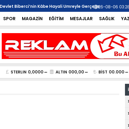
 Devlet Biberci’nin Kâbe Hayali Umreyle Gerçeğe
MHP Anamur 
2026-08-06 03:2
Ziyareti..
SPOR
MAGAZİN
EĞİTİM
MESAJLAR
SAĞLIK
YA
STERLIN
0,0000
ALTIN
000,00
BİST
00.000