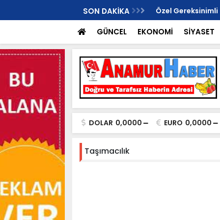
i Anamur İlçe Başkanlığı İçin Gündemde!
SON DAKİKA
Özel Gereksinimli
ikkat Çekti
Dönüştü..
GÜNCEL
EKONOMİ
SİYASET
DOLAR
0,0000
EURO
0,0000
Taşımacılık