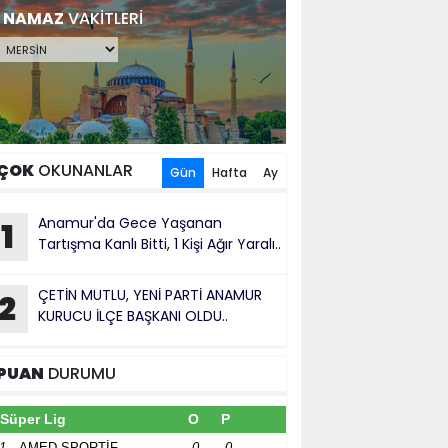
NAMAZ
VAKİTLERİ
ÇOK
OKUNANLAR
Gün
Hafta
Ay
Anamur'da Gece Yaşanan
1
Tartışma Kanlı Bitti, 1 Kişi Ağır Yaralı..
ÇETİN MUTLU, YENİ PARTİ ANAMUR
2
KURUCU İLÇE BAŞKANI OLDU..
PUAN
DURUMU
Süper Lig
O
P
1
AMED SPORTİF
0
0