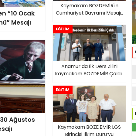
Kaymakam BOZDEMİR'in
n “10 Ocak
Cumhuriyet Bayramı Mesajı..
nü” Mesajı
EĞİTİM
Anamur’da İlk Ders Zilini
Kaymakam BOZDEMİR Çaldı..
EĞİTİM
30 Ağustos
Kaymakam BOZDEMİR LGS
sajı
Birincisi İlkim Duru’yu