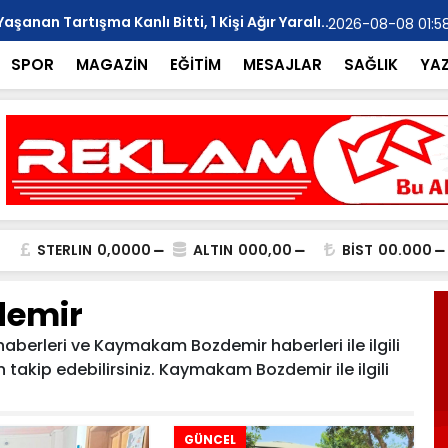
anan Tartışma Kanlı Bitti, 1 Kişi Ağır Yaralı..
YILMAZ; "Ar
2026-08-08 01:5
SPOR
MAGAZİN
EĞİTİM
MESAJLAR
SAĞLIK
YA
STERLIN
0,0000
ALTIN
000,00
BİST
00.000
emir
erleri ve Kaymakam Bozdemir haberleri ile ilgili
takip edebilirsiniz. Kaymakam Bozdemir ile ilgili
GÜNCEL