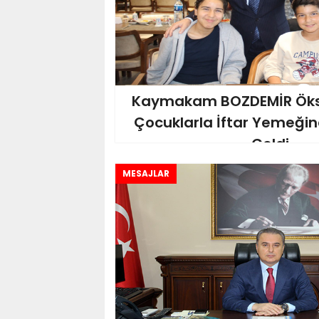
Kaymakam BOZDEMİR Öks
Çocuklarla İftar Yemeğin
Geldi
MESAJLAR