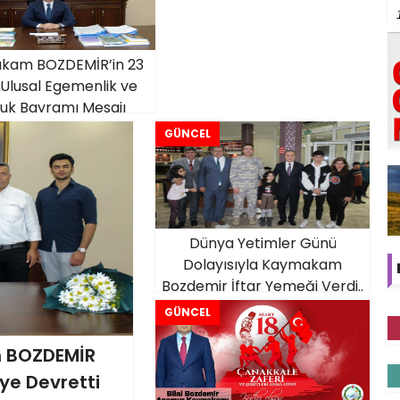
kam BOZDEMİR’in 23
 Ulusal Egemenlik ve
uk Bayramı Mesajı
GÜNCEL
Dünya Yetimler Günü
Dolayısıyla Kaymakam
Bozdemir İftar Yemeği Verdi..
GÜNCEL
 BOZDEMİR
ye Devretti