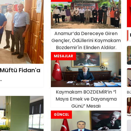
Anamur’da Dereceye Giren
Gençler, Ödüllerini Kaymakam
Bozdemir'in Elinden Aldılar.
MESAJLAR
üftü Fidan'a
.
Kaymakam BOZDEMİR’in “1
Bü
Mayıs Emek ve Dayanışma
Günü” Mesajı
GÜNCEL