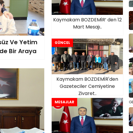
Kaymakam BOZDEMİR’ den 12
Mart Mesajı..
üz Ve Yetim
GÜNCEL
de Bir Araya
Kaymakam BOZDEMİR'den
Gazeteciler Cemiyetine
Ziyaret..
GE
MESAJLAR