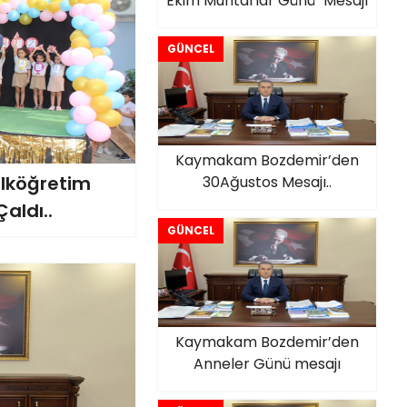
Ekim Muhtarlar Günü" Mesajı
GÜNCEL
Kaymakam Bozdemir’den
lköğretim
30Ağustos Mesajı..
Çaldı..
GÜNCEL
Kaymakam Bozdemir’den
Anneler Günü mesajı