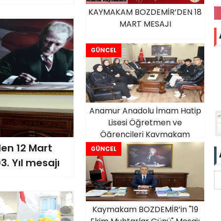
KAYMAKAM BOZDEMİR’DEN 18
MART MESAJI
GÜNCEL
Anamur Anadolu İmam Hatip
Lisesi Öğretmen ve
Öğrencileri Kaymakam
Bozdemir’İ Makamında Ziyaret
n 12 Mart
GÜNCEL
Etti.
3. Yıl mesajı
Kaymakam BOZDEMİR’in "19