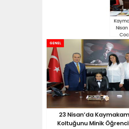
Kayma
Nisan
Çoc
GENEL
23 Nisan’da Kaymakam
Koltuğunu Minik Öğrenci