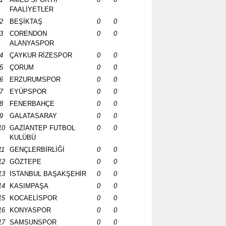
FAALİYETLER
2
BEŞİKTAŞ
0
0
3
CORENDON
0
0
ALANYASPOR
4
ÇAYKUR RİZESPOR
0
0
5
ÇORUM
0
0
6
ERZURUMSPOR
0
0
7
EYÜPSPOR
0
0
8
FENERBAHÇE
0
0
9
GALATASARAY
0
0
10
GAZİANTEP FUTBOL
0
0
KULÜBÜ
11
GENÇLERBİRLİĞİ
0
0
12
GÖZTEPE
0
0
13
İSTANBUL BAŞAKŞEHİR
0
0
14
KASIMPAŞA
0
0
15
KOCAELİSPOR
0
0
16
KONYASPOR
0
0
17
SAMSUNSPOR
0
0