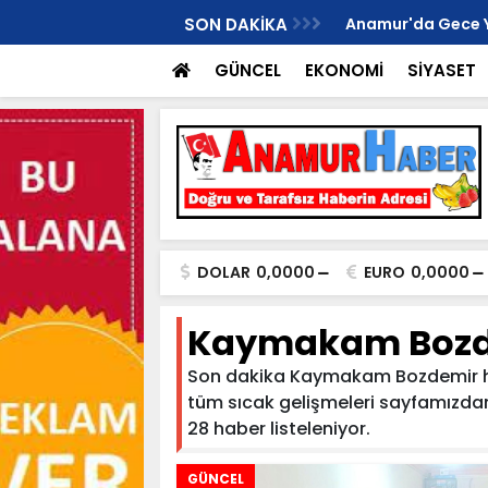
İ ANAMUR KURUCU İLÇE BAŞKANI OLDU..
SON DAKİKA
Anamur'da Gece Yaş
GÜNCEL
EKONOMİ
SİYASET
DOLAR
0,0000
EURO
0,0000
Kaymakam Bozd
Son dakika Kaymakam Bozdemir hab
tüm sıcak gelişmeleri sayfamızdan 
28 haber listeleniyor.
GÜNCEL