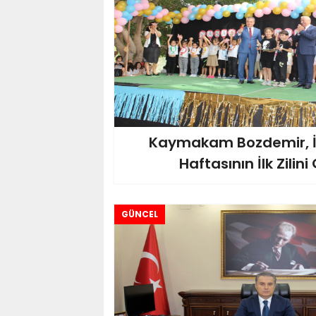
Kaymakam Bozdemir, İ
Haftasının İlk Zilini 
GÜNCEL