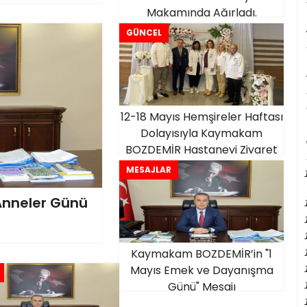
Makamında Ağırladı.
GÜNCEL
12-18 Mayıs Hemşireler Haftası
Dolayısıyla Kaymakam
BOZDEMİR Hastaneyi Ziyaret
Etti..
MESAJLAR
nneler Günü
Kaymakam BOZDEMİR’in "1
Mayıs Emek ve Dayanışma
Günü" Mesajı