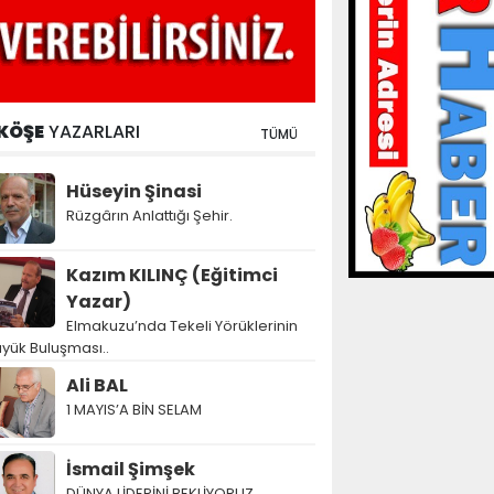
KÖŞE
YAZARLARI
TÜMÜ
Hüseyin Şinasi
Rüzgârın Anlattığı Şehir.
Kazım KILINÇ (Eğitimci
Yazar)
Elmakuzu’nda Tekeli Yörüklerinin
yük Buluşması..
Ali BAL
1 MAYIS’A BİN SELAM
İsmail Şimşek
DÜNYA LİDERİNİ BEKLİYORUZ…