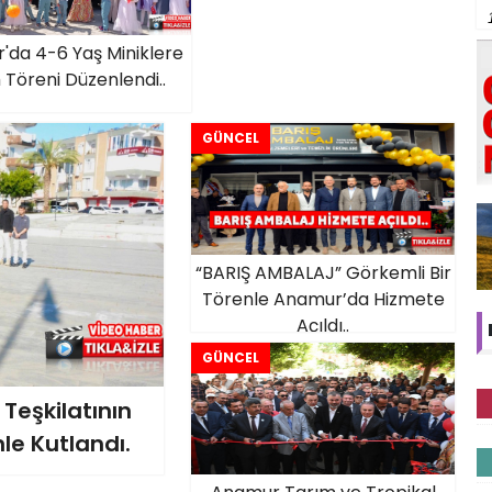
da 4-6 Yaş Miniklere
 Töreni Düzenlendi..
GÜNCEL
“BARIŞ AMBALAJ” Görkemli Bir
Törenle Anamur’da Hizmete
Açıldı..
GÜNCEL
Teşkilatının
le Kutlandı.