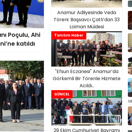
Anamur Adliyesinde Veda
Töreni: Başsavcı Çatlı’dan 33
Lojman Müjdesi
ı Poçulu, Ahi
Tanıtım Haber
i’ne katıldı
"Efsun Eczanesi" Anamur’da
Görkemli Bir Törenle Hizmete
Açıldı..
GÜNCEL
GE
29 Ekim Cumhuriyet Bayramı