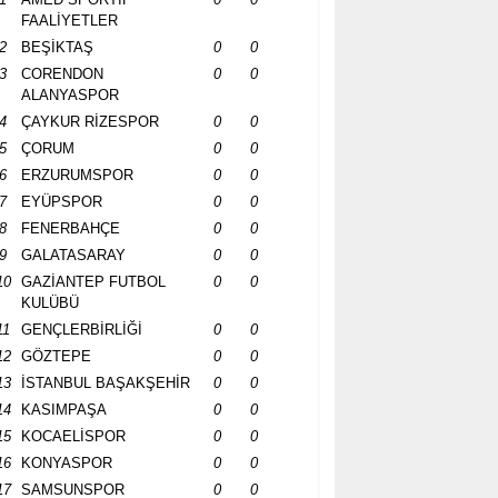
FAALİYETLER
2
BEŞİKTAŞ
0
0
3
CORENDON
0
0
ALANYASPOR
4
ÇAYKUR RİZESPOR
0
0
5
ÇORUM
0
0
6
ERZURUMSPOR
0
0
7
EYÜPSPOR
0
0
8
FENERBAHÇE
0
0
9
GALATASARAY
0
0
10
GAZİANTEP FUTBOL
0
0
KULÜBÜ
11
GENÇLERBİRLİĞİ
0
0
12
GÖZTEPE
0
0
13
İSTANBUL BAŞAKŞEHİR
0
0
14
KASIMPAŞA
0
0
15
KOCAELİSPOR
0
0
16
KONYASPOR
0
0
17
SAMSUNSPOR
0
0