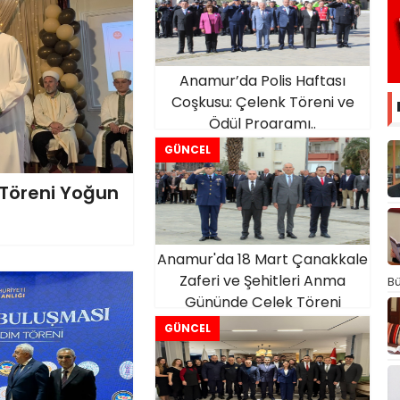
Anamur’da Polis Haftası
Coşkusu: Çelenk Töreni ve
Ödül Programı..
GÜNCEL
 Töreni Yoğun
Anamur'da 18 Mart Çanakkale
Zaferi ve Şehitleri Anma
Bü
Gününde Çelek Töreni
Düzenlendi.
GÜNCEL