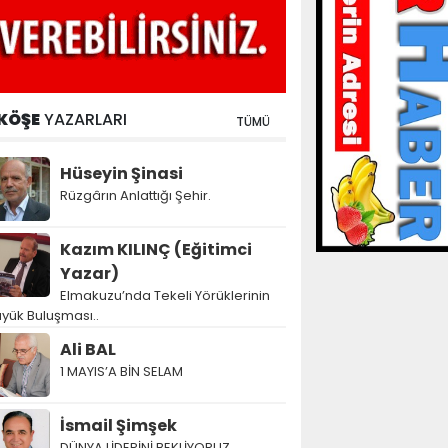
KÖŞE
YAZARLARI
TÜMÜ
Hüseyin Şinasi
Rüzgârın Anlattığı Şehir.
Kazım KILINÇ (Eğitimci
Yazar)
Elmakuzu’nda Tekeli Yörüklerinin
yük Buluşması..
Ali BAL
1 MAYIS’A BİN SELAM
İsmail Şimşek
DÜNYA LİDERİNİ BEKLİYORUZ…