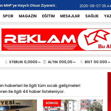
 MHP'ye Hayırlı Olsun Ziyareti..
Mehmet Yalç
2026-08-07 05:4
“Başlıyoruz
SPOR
MAGAZİN
EĞİTİM
MESAJLAR
SAĞLIK
YA
STERLIN
0,0000
ALTIN
000,00
BİST
00.000
 haberleri ile ilgili tüm sıcak gelişmeleri
n ile ilgili 44 haber listeleniyor.
GÜNCEL