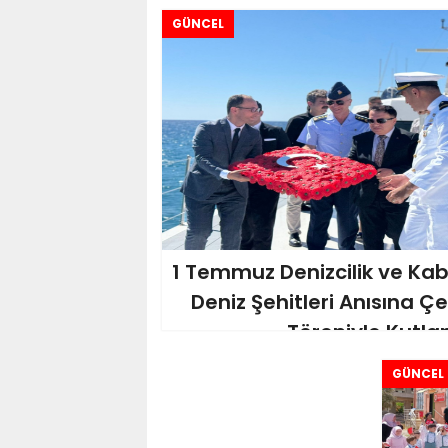
GÜNCEL
1 Temmuz Denizcilik ve Ka
Deniz Şehitleri Anısına 
Töreniyle Kutla
GÜNCEL