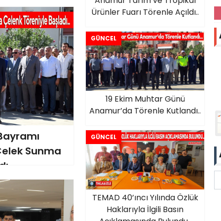
Anamur Tarım ve Tropikal
Ürünler Fuarı Törenle Açıldı..
GÜNCEL
19 Ekim Muhtar Günü
Anamur’da Törenle Kutlandı..
Bayramı
GÜNCEL
Çelek Sunma
dı.
TEMAD 40’ıncı Yılında Özlük
Haklarıyla İlgili Basın