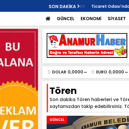
Değil, Harekete Geçme Zamanı!"
SON DAKİKA
Ticaret Odası'ndan
GÜNCEL
EKONOMİ
SİYASET
DOLAR
0,0000
EURO
0,0000
Tören
Son dakika Tören haberleri ve Tören
sayfamızdan takip edebilirsiniz. Töre
GÜNCEL