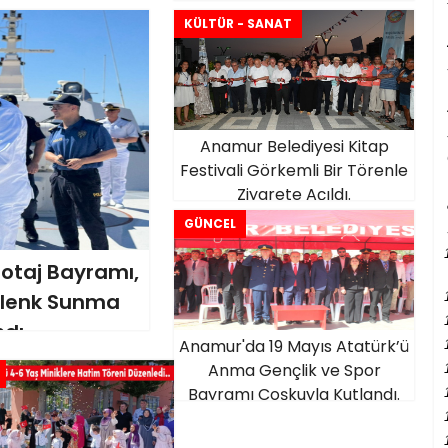
KÜLTÜR - SANAT
Anamur Belediyesi Kitap
Festivali Görkemli Bir Törenle
Ziyarete Açıldı.
GÜNCEL
botaj Bayramı,
Çelenk Sunma
ndı
Anamur'da 19 Mayıs Atatürk’ü
Anma Gençlik ve Spor
Bayramı Coşkuyla Kutlandı.