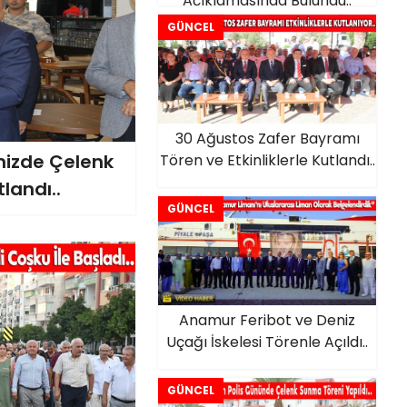
Açıklamasında Bulundu..
GÜNCEL
30 Ağustos Zafer Bayramı
emizde Çelenk
Tören ve Etkinliklerle Kutlandı..
landı..
GÜNCEL
Anamur Feribot ve Deniz
Uçağı İskelesi Törenle Açıldı..
GÜNCEL