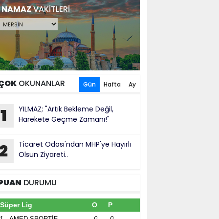
NAMAZ
VAKİTLERİ
ÇOK
OKUNANLAR
Gün
Hafta
Ay
YILMAZ; "Artık Bekleme Değil,
1
Harekete Geçme Zamanı!"
Ticaret Odası'ndan MHP'ye Hayırlı
2
Olsun Ziyareti..
PUAN
DURUMU
Süper Lig
O
P
1
AMED SPORTİF
0
0