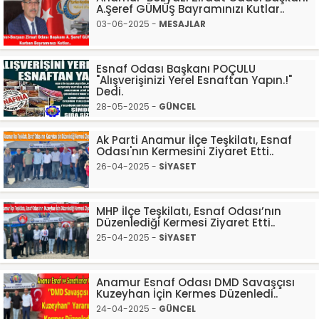
A.Şeref GÜMÜŞ Bayramınızı Kutlar..
03-06-2025 -
MESAJLAR
Esnaf Odası Başkanı POÇULU
"Alışverişinizi Yerel Esnaftan Yapın.!"
Dedi.
28-05-2025 -
GÜNCEL
Ak Parti Anamur İlçe Teşkilatı, Esnaf
Odası'nın Kermesini Ziyaret Etti..
26-04-2025 -
SİYASET
MHP İlçe Teşkilatı, Esnaf Odası’nın
Düzenlediği Kermesi Ziyaret Etti..
25-04-2025 -
SİYASET
Anamur Esnaf Odası DMD Savaşçısı
Kuzeyhan İçin Kermes Düzenledi..
24-04-2025 -
GÜNCEL