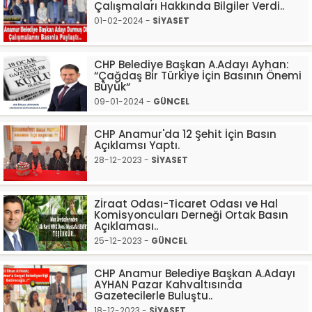
Çalışmaları Hakkında Bilgiler Verdi..
01-02-2024 -
SİYASET
CHP Belediye Başkan A.Adayı Ayhan:
“Çağdaş Bir Türkiye İçin Basının Önemi
Büyük“
09-01-2024 -
GÜNCEL
CHP Anamur'da 12 Şehit İçin Basın
Açıklamsı Yaptı.
28-12-2023 -
SİYASET
Zİraat Odası-Ticaret Odası ve Hal
Komisyoncuları Derneği Ortak Basın
Açıklaması..
25-12-2023 -
GÜNCEL
CHP Anamur Belediye Başkan A.Adayı
AYHAN Pazar Kahvaltısında
Gazetecilerle Buluştu..
18-12-2023 -
SİYASET