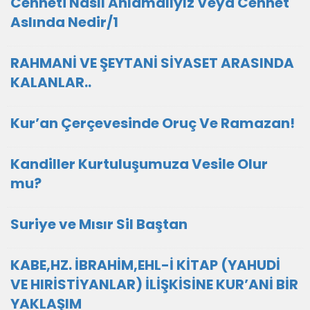
Cenneti Nasıl Anlamalıyız Veya Cennet
Aslında Nedir/1
RAHMANİ VE ŞEYTANİ SİYASET ARASINDA
KALANLAR..
Kur’an Çerçevesinde Oruç Ve Ramazan!
Kandiller Kurtuluşumuza Vesile Olur
mu?
Suriye ve Mısır Sil Baştan
KABE,HZ. İBRAHİM,EHL-İ KİTAP (YAHUDİ
VE HIRİSTİYANLAR) İLİŞKİSİNE KUR’ANİ BİR
YAKLAŞIM